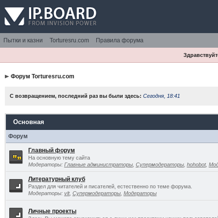
Пытки и казни
Torturesru.com
Правила форума
Здравствуйте
Форум Torturesru.com
С возвращением, последний раз вы были здесь:
Сегодня, 18:41
Основная
Форум
Главный форум
На основную тему сайта
Модераторы:
Главные администраторы
,
Супермодераторы
,
hohobot
,
Мо
Литературный клуб
Раздел для читателей и писателей, естественно по теме форума.
Модераторы:
vlt
,
Супермодераторы
,
Модераторы
Личные проекты