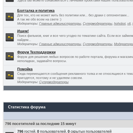
Здесь Вы можете ознакомиться с личными проектами наших пользователе
Болталка и политика
Для тех, кто не может жить без политики или... без драки с оппонентами...
А так же обо всем на свете :)
Модераторы:
Главные администраторы
,
Супермодераторы
,
hohobot
,
vlt
,
Ищем!
Поиск фильмов, книг и все чего угодно по тематике сайта. Если все займ
найдем...
Модераторы:
Главные администраторы
,
Супермодераторы
,
Модератор
Форум Техподдержки
Форум для решения любых вопросов по работе портала, форума и магазин
неполадках, задавайте вопросы.
Помойка
Сюда перемещаются сообщения рекламного толка и не относящиеся к темат
пригодятся, поэтому и не удаляем совсем.
Модераторы:
Супермодераторы
Статистика форума
796 посетителей за последние 15 минут
796
гостей,
0
пользователей,
0
скрытых пользователей