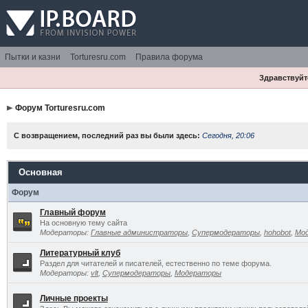
Пытки и казни
Torturesru.com
Правила форума
Здравствуйте
Форум Torturesru.com
С возвращением, последний раз вы были здесь:
Сегодня, 20:06
Основная
Форум
Главный форум
На основную тему сайта
Модераторы:
Главные администраторы
,
Супермодераторы
,
hohobot
,
Мо
Литературный клуб
Раздел для читателей и писателей, естественно по теме форума.
Модераторы:
vlt
,
Супермодераторы
,
Модераторы
Личные проекты