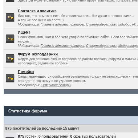
Здесь Вы можете ознакомиться с личными проектами наших пользователе
Болталка и политика
Для тех, кто не может жить без политики или... без драки с оппонентами...
А так же обо всем на свете :)
Модераторы:
Главные администраторы
,
Супермодераторы
,
hohobot
,
vlt
,
Ищем!
Поиск фильмов, книг и все чего угодно по тематике сайта. Если все займ
найдем...
Модераторы:
Главные администраторы
,
Супермодераторы
,
Модератор
Форум Техподдержки
Форум для решения любых вопросов по работе портала, форума и магазин
неполадках, задавайте вопросы.
Помойка
Сюда перемещаются сообщения рекламного толка и не относящиеся к темат
пригодятся, поэтому и не удаляем совсем.
Модераторы:
Супермодераторы
Статистика форума
875 посетителей за последние 15 минут
875
гостей,
0
пользователей,
0
скрытых пользователей