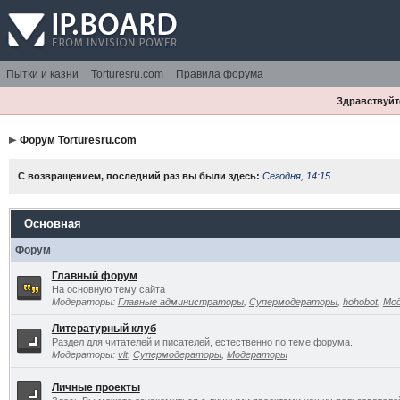
Пытки и казни
Torturesru.com
Правила форума
Здравствуйте
Форум Torturesru.com
С возвращением, последний раз вы были здесь:
Сегодня, 14:15
Основная
Форум
Главный форум
На основную тему сайта
Модераторы:
Главные администраторы
,
Супермодераторы
,
hohobot
,
Мо
Литературный клуб
Раздел для читателей и писателей, естественно по теме форума.
Модераторы:
vlt
,
Супермодераторы
,
Модераторы
Личные проекты