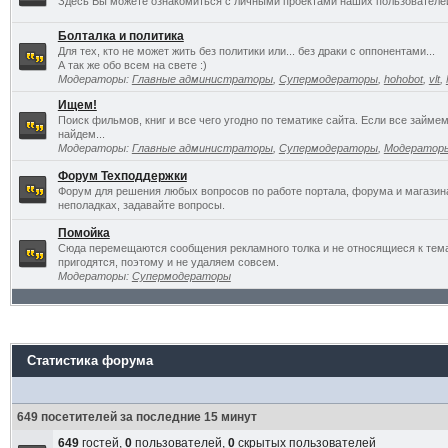
Здесь Вы можете ознакомиться с личными проектами наших пользователе
Болталка и политика
Для тех, кто не может жить без политики или... без драки с оппонентами...
А так же обо всем на свете :)
Модераторы:
Главные администраторы
,
Супермодераторы
,
hohobot
,
vlt
,
Ищем!
Поиск фильмов, книг и все чего угодно по тематике сайта. Если все займ
найдем...
Модераторы:
Главные администраторы
,
Супермодераторы
,
Модератор
Форум Техподдержки
Форум для решения любых вопросов по работе портала, форума и магазин
неполадках, задавайте вопросы.
Помойка
Сюда перемещаются сообщения рекламного толка и не относящиеся к темат
пригодятся, поэтому и не удаляем совсем.
Модераторы:
Супермодераторы
Статистика форума
649 посетителей за последние 15 минут
649
гостей,
0
пользователей,
0
скрытых пользователей