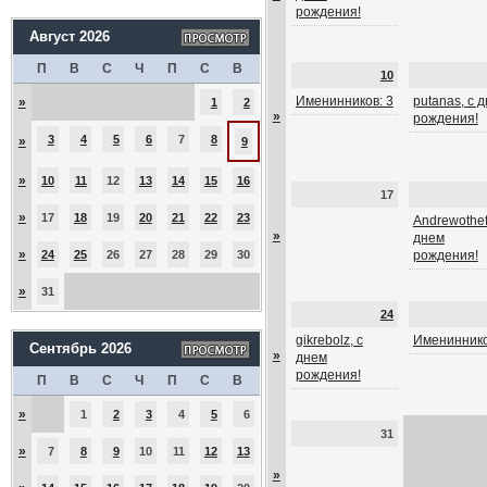
рождения!
Август 2026
П
В
С
Ч
П
С
В
10
Именинников: 3
putanas, с 
»
1
2
»
рождения!
3
4
5
6
7
8
»
9
»
10
11
12
13
14
15
16
17
»
17
18
19
20
21
22
23
Andrewothef
»
днем
»
24
25
26
27
28
29
30
рождения!
»
31
24
gikrebolz, с
Имениннико
Сентябрь 2026
»
днем
рождения!
П
В
С
Ч
П
С
В
»
1
2
3
4
5
6
31
»
7
8
9
10
11
12
13
»