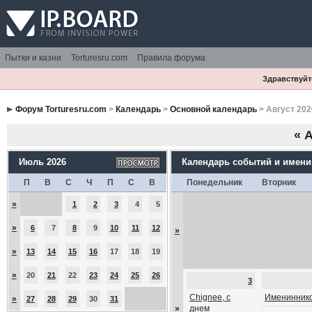
Пытки и казни
Torturesru.com
Правила форума
Здравствуйте
Форум Torturesru.com
>
Календарь
>
Основной календарь
> Август 202
«
А
Июль 2026
Календарь событий и имен
П
В
С
Ч
П
С
В
Понедельник
Вторник
»
1
2
3
4
5
»
6
7
8
9
10
11
12
»
»
13
14
15
16
17
18
19
»
20
21
22
23
24
25
26
3
Chignee, с
Имениннико
»
27
28
29
30
31
»
днем