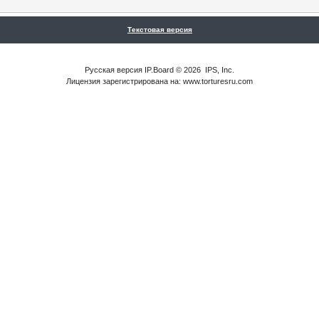
Текстовая версия
Русская версия
IP.Board
© 2026
IPS, Inc
.
Лицензия зарегистрирована на: www.torturesru.com