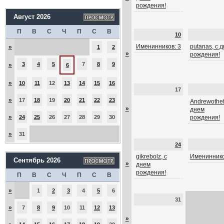
рождения!
Август 2026
П
В
С
Ч
П
С
В
10
Именинников: 3
putanas, с 
»
1
2
»
рождения!
3
4
5
7
8
9
»
6
»
10
11
12
13
14
15
16
17
»
17
18
19
20
21
22
23
Andrewothef
»
днем
»
24
25
26
27
28
29
30
рождения!
»
31
24
gikrebolz, с
Имениннико
Сентябрь 2026
»
днем
рождения!
П
В
С
Ч
П
С
В
»
1
2
3
4
5
6
31
»
7
8
9
10
11
12
13
»