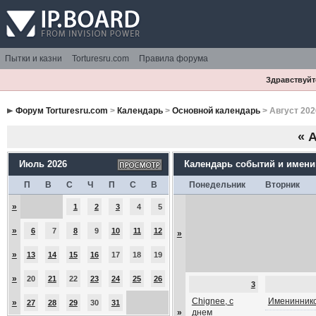
Пытки и казни
Torturesru.com
Правила форума
Здравствуйте
Форум Torturesru.com
>
Календарь
>
Основной календарь
> Август 202
«
А
Июль 2026
Календарь событий и имен
П
В
С
Ч
П
С
В
Понедельник
Вторник
»
1
2
3
4
5
»
6
7
8
9
10
11
12
»
»
13
14
15
16
17
18
19
»
20
21
22
23
24
25
26
3
Chignee, с
Имениннико
»
27
28
29
30
31
»
днем