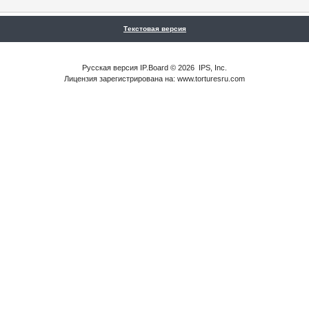
Текстовая версия
Русская версия
IP.Board
© 2026
IPS, Inc
.
Лицензия зарегистрирована на: www.torturesru.com