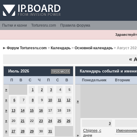
Пытки и казни
Torturesru.com
Правила форума
Здравствуйте
Форум Torturesru.com
>
Календарь
>
Основной календарь
> Август 202
«
А
Июль 2026
Календарь событий и имен
П
В
С
Ч
П
С
В
Понедельник
Вторник
»
1
2
3
4
5
»
6
7
8
9
10
11
12
»
»
13
14
15
16
17
18
19
»
20
21
22
23
24
25
26
3
Chignee, с
Имениннико
»
27
28
29
30
31
»
днем