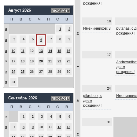
рождения!
Август 2026
П
В
С
Ч
П
С
В
10
Именинников: 3
putanas, с 
»
1
2
»
рождения!
3
4
5
7
8
9
»
6
»
10
11
12
13
14
15
16
17
»
17
18
19
20
21
22
23
Andrewothef
»
днем
»
24
25
26
27
28
29
30
рождения!
»
31
24
gikrebolz, с
Имениннико
Сентябрь 2026
»
днем
рождения!
П
В
С
Ч
П
С
В
»
1
2
3
4
5
6
31
»
7
8
9
10
11
12
13
»