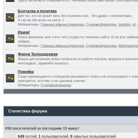
Здесь Вы можете ознакомиться с личными проектами наших пользователе
Болталка и политика
Для тех, кто не может жить без политики или... без драки с оппонентами...
А так же обо всем на свете :)
Модераторы:
Главные администраторы
,
Супермодераторы
,
hohobot
,
vlt
,
Ищем!
Поиск фильмов, книг и все чего угодно по тематике сайта. Если все займ
найдем...
Модераторы:
Главные администраторы
,
Супермодераторы
,
Модератор
Форум Техподдержки
Форум для решения любых вопросов по работе портала, форума и магазин
неполадках, задавайте вопросы.
Помойка
Сюда перемещаются сообщения рекламного толка и не относящиеся к темат
пригодятся, поэтому и не удаляем совсем.
Модераторы:
Супермодераторы
Статистика форума
650 посетителей за последние 15 минут
649
гостей,
1
пользователей,
0
скрытых пользователей