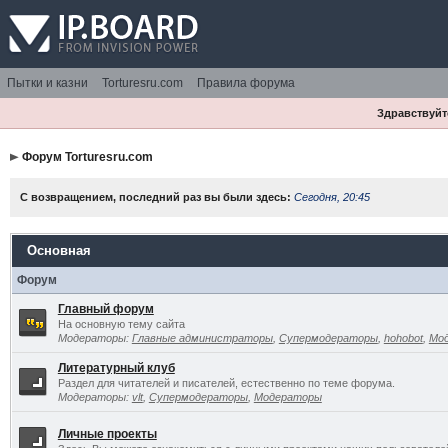
Пытки и казни
Torturesru.com
Правила форума
Здравствуйте
Форум Torturesru.com
С возвращением, последний раз вы были здесь:
Сегодня, 20:45
Основная
Форум
Главный форум
На основную тему сайта
Модераторы:
Главные администраторы
,
Супермодераторы
,
hohobot
,
Мо
Литературный клуб
Раздел для читателей и писателей, естественно по теме форума.
Модераторы:
vlt
,
Супермодераторы
,
Модераторы
Личные проекты