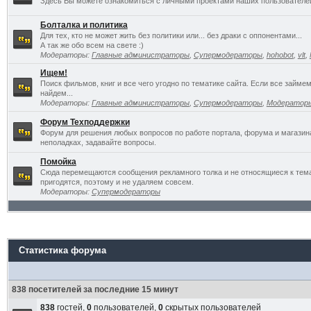
Здесь Вы можете ознакомиться с личными проектами наших пользователе
Болталка и политика
Для тех, кто не может жить без политики или... без драки с оппонентами...
А так же обо всем на свете :)
Модераторы:
Главные администраторы
,
Супермодераторы
,
hohobot
,
vlt
,
Ищем!
Поиск фильмов, книг и все чего угодно по тематике сайта. Если все займ
найдем...
Модераторы:
Главные администраторы
,
Супермодераторы
,
Модератор
Форум Техподдержки
Форум для решения любых вопросов по работе портала, форума и магазин
неполадках, задавайте вопросы.
Помойка
Сюда перемещаются сообщения рекламного толка и не относящиеся к темат
пригодятся, поэтому и не удаляем совсем.
Модераторы:
Супермодераторы
Статистика форума
838 посетителей за последние 15 минут
838
гостей,
0
пользователей,
0
скрытых пользователей