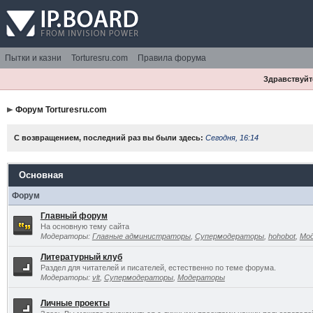
Пытки и казни
Torturesru.com
Правила форума
Здравствуйте
Форум Torturesru.com
С возвращением, последний раз вы были здесь:
Сегодня, 16:14
Основная
Форум
Главный форум
На основную тему сайта
Модераторы:
Главные администраторы
,
Супермодераторы
,
hohobot
,
Мо
Литературный клуб
Раздел для читателей и писателей, естественно по теме форума.
Модераторы:
vlt
,
Супермодераторы
,
Модераторы
Личные проекты