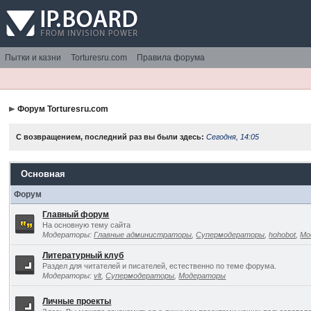
Пытки и казни
Torturesru.com
Правила форума
Форум Torturesru.com
С возвращением, последний раз вы были здесь:
Сегодня, 14:05
Основная
Форум
Главный форум
На основную тему сайта
Модераторы:
Главные администраторы
,
Супермодераторы
,
hohobot
,
Мо
Литературный клуб
Раздел для читателей и писателей, естественно по теме форума.
Модераторы:
vlt
,
Супермодераторы
,
Модераторы
Личные проекты