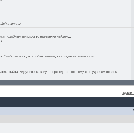
й.
,
Модераторы
емся подобным поиском то наверняка найдем...
ры
а. Сообщайте сюда о любых неполадках, задавайте вопросы.
ике сайта. Вдруг все же коку-то пригодятся, поэтому и не удаляем совсем.
Удалит