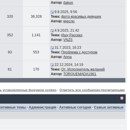
Автор:
dakun
9.8.2025, 9:56
320
36,328
Тема:
фото красивых девушек
Автор:
кресло
4.9.2025, 21:42
352
1,141
Тема:
Ищу Рассказ
Автор:
VNZS
31.7.2023, 16:23
93
553
Тема:
Проблема с доступом
Автор:
Anna
22.12.2024, 14:19
61
170
Тема:
От: Исполнитель желаний
Автор:
TORQUEMADA1961
ь установленные форумом cookies
·
Отметить все сообщения прочитанными
Активные темы
·
Администрация
·
Активные сегодня
·
Самые активные