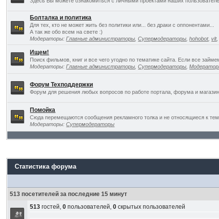
Здесь Вы можете ознакомиться с личными проектами наших пользователе
Болталка и политика
Для тех, кто не может жить без политики или... без драки с оппонентами...
А так же обо всем на свете :)
Модераторы:
Главные администраторы
,
Супермодераторы
,
hohobot
,
vlt
Ищем!
Поиск фильмов, книг и все чего угодно по тематике сайта. Если все займ
Модераторы:
Главные администраторы
,
Супермодераторы
,
Модерато
Форум Техподдержки
Форум для решения любых вопросов по работе портала, форума и магазин
Помойка
Сюда перемещаются сообщения рекламного толка и не относящиеся к темат
Модераторы:
Супермодераторы
Статистика форума
513 посетителей за последние 15 минут
513
гостей,
0
пользователей,
0
скрытых пользователей