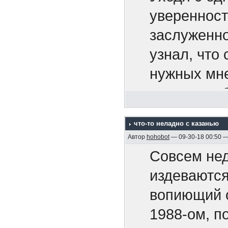
Апальков Ю
уверенност
4. "Акацук
заслуженно
5. Крейсер 
узнал, что 
6. На "Дейч
нужных мне
1995)
вовсе на о
7. Адмирал
65-ть расс
что-то неладно с казанью
8. Минные 
Сказать, чт
Автор
hohobot
— 09-30-18 00:50 
2005, 128 с
И тут не з
Совсем нед
9. Бронено
завтра инст
издеваются
Р.М. , 2005,
Маркиз мен
вопиющий с
10. Бронен
1988-ом, п