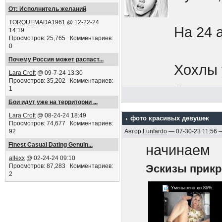
Добров
От: Исполнитель желаний
TORQUEMADA1961
@ 12-22-24
будь н
На 24 
14:19
Просмотров: 25,765 Комментариев:
Кафешк
0
Почему Россия может распаст...
увесел
Хохлы 
Lara Croft
@ 09-7-24 13:30
мобили
Просмотров: 35,202 Комментариев:
Окапыв
1
сбежат
Бои идут уже на территории ...
Границ
Lara Croft
@ 08-24-24 18:49
импери
фото красивых девушек
Просмотров: 74,677 Комментариев:
92
Автор
Lunfardo
— 07-30-23 11:56 
нападе
Срочни
Finest Сasual Dating Genuin...
начинаем
выдавл
allexx
@ 02-24-24 09:10
бреши,
Просмотров: 87,283 Комментариев:
Эскизы прик
перефе
2
в осен
Уменьшено до 86%
Знаете
ПЫСЫ
мобили