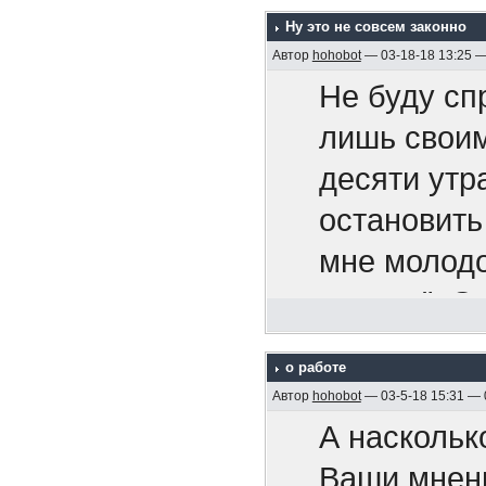
сообще
Bitouch Ha
что китайц
Ну это не совсем законно
безобр
Мартин Ка
Автор
hohobot
— 03-18-18 13:25 
Вам не
Не буду сп
вы можете 
ошибок
лишь своим
книг и
десяти утр
я могу оши
Вас не
https://www
остановить
у нас могу
называ
577554/
мне молодо
наша стран
продл
курсом". О
"партнеров
проло
Мужчины 
тем же курс
да
перег
о работе
Die Männer
хватило. И
но только 
Автор
hohobot
— 03-5-18 15:31 —
Что кро
Мужчины Эм
Сумашедшая
победили
А наскольк
диллер
год
Ваши мнен