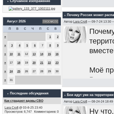
Случайное изображение
Почему Россия может распа
Август 2026
Автор
Lara Croft
— 09-7-24 13:30 
П
В
С
Ч
П
С
В
Почему
»
1
2
террит
»
3
4
5
6
7
8
9
вместе
»
10
11
12
13
14
15
16
»
17
18
19
20
21
22
23
Моё пр
»
24
25
26
27
28
29
30
Всу за
»
31
бы:
в 
Последние обсуждения
Бои идут уже на территории
как од
Как страдают вдовы СВО
Автор
Lara Croft
— 08-24-24 18:49
народ,
Lara Croft
@ 03-8-25 23:40
Ну что,
Просмотров: 6,747 Комментариев: 0