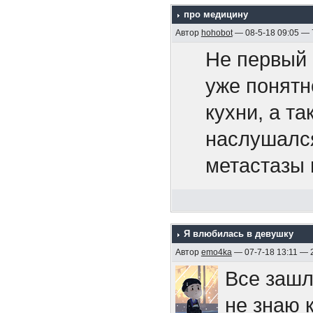
про медицину
территорию
Припев.
Автор
hohobot
— 08-5-18 09:05 —
105-мм ору
- общеприн
Не первый 
После гиб
поколениям
уже понятн
И если ты
четыре кор
пришедшие 
кухни, а т
то не жди
символичес
и входят в 
наслушался
себе мы с
был награж
несколько 
метастазы 
своей раб
постановле
примером т
рот и выстр
«Эмдена» 
Боюсь, бол
У меня сей
Припев.
двойную, с
поэтому по
Я влюбилась в девушку
ему собрал
правом вос
Автор
emo4ka
— 07-7-18 13:11 — 
поверхности
Все зашл
случаев см
парте. Над
https://ru
не знаю 
команды). 