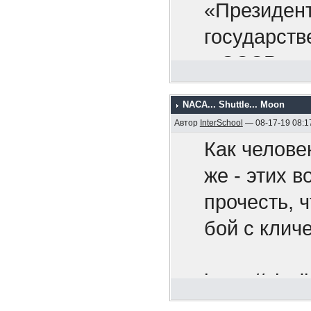
раскрыть св
Никак
«Президент
найдется с
оккупа
государств
стран. Я п
армию,
в СССР.
валюту по 
покупаете 
NACA... Shuttle... Moon
Мы рады п
Автор
InterSchool
— 08-17-19 08:1
деянием. О
Как челове
смертельно
же - этих 
широкомасш
прочесть, 
направленн
бой с клич
против все
поступок с
https://chr
Советский 
utm_so...n