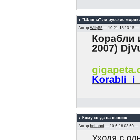
революцион
На хрен он
каждого он
мира!».
Как были б
всех потом
"Шляпы" ли русские моряк
твоим уход
Автор
Willy55
— 10-21-18 13:15 —
И как все, 
Корабли и
2007) DjV
gigapeta
Korabli_i
Содержани
1. Эскадра
Кому когда на пенсию
2. Гибель к
Автор
hohobot
— 10-6-18 03:50 —
3. Боевые к
Уходя с од