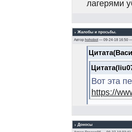
1925 гг. (М
лагерями у
11. Линейн
передовика
(Кузнецов Л
рассказыва
12. Эскадр
Жалобы и просьбы.
Так это пер
Автор
hohobot
— 09-24-18 16:50 
(Мельников 
товарищ, к
Цитата(Васи
13. Морска
среагирова
В.Я. , 2006,
Цитата(liu0
14. Линейн
Вот эта п
(Михайлов А
https://w
15. Операц
японскую во
Лучше тогд
стр.)
Доносы
Цитата