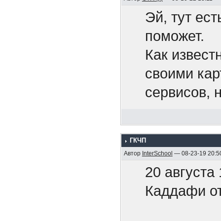
Эй, тут ест
Беспил
поможет.
нефтех
Как извест
своими кар
Путин 
сервисов, 
рода конте
Это тол
Pixiv Fanb
ууууу..
ГКЧП
хочется.
Автор
InterSchool
— 08-23-19 20:5
Нет ни
20 августа
Может, кто
ответи
Каддафи от
друзей поп
Угрозы