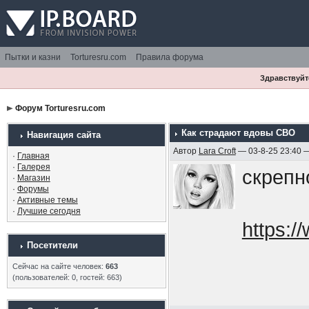
Пытки и казни
Torturesru.com
Правила форума
Здравствуйте
Форум Torturesru.com
Как страдают вдовы СВО
Навигация сайта
Автор
Lara Croft
— 03-8-25 23:40 
·
Главная
·
Галерея
скрепн
·
Магазин
·
Форумы
·
Активные темы
·
Лучшие сегодня
https:
Посетители
Сейчас на сайте человек:
663
(пользователей: 0, гостей: 663)