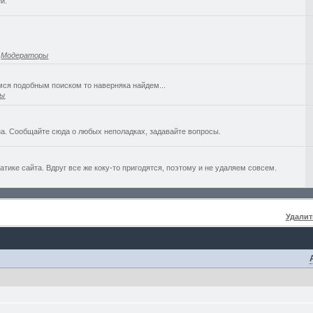
й.
,
Модераторы
емся подобным поиском то наверняка найдем...
ры
а. Сообщайте сюда о любых неполадках, задавайте вопросы.
ике сайта. Вдруг все же коку-то пригодятся, поэтому и не удаляем совсем.
Удалит