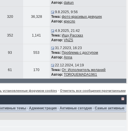
Автор:
dakun
9.8.2025, 9:56
320
36,328
Тема:
фото красивых девушек
Автор:
кресло
4.9.2025, 21:42
352
1,141
Тема:
Ищу Рассказ
Автор:
VNZS
31.7.2023, 16:23
93
553
Тема:
Проблема с доступом
Автор:
Anna
22.12.2024, 14:19
61
170
Тема:
От: Исполнитель желаний
Автор:
TORQUEMADA1961
ь установленные форумом cookies
·
Отметить все сообщения прочитанными
Активные темы
·
Администрация
·
Активные сегодня
·
Самые активные