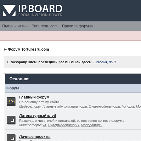
Пытки и казни
Torturesru.com
Правила форума
Форум Torturesru.com
С возвращением, последний раз вы были здесь:
Сегодня, 8:18
Основная
Форум
Главный форум
На основную тему сайта
Модераторы:
Главные администраторы
,
Супермодераторы
,
hohobot
,
Мо
Литературный клуб
Раздел для читателей и писателей, естественно по теме форума.
Модераторы:
vlt
,
Супермодераторы
,
Модераторы
Личные проекты