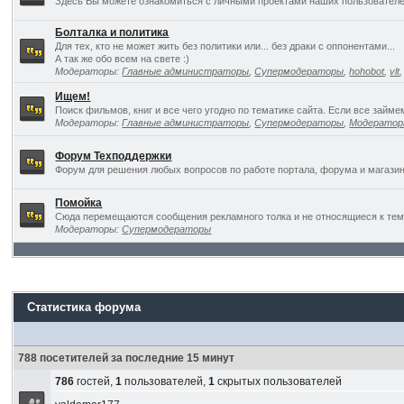
Здесь Вы можете ознакомиться с личными проектами наших пользователе
Болталка и политика
Для тех, кто не может жить без политики или... без драки с оппонентами...
А так же обо всем на свете :)
Модераторы:
Главные администраторы
,
Супермодераторы
,
hohobot
,
vlt
Ищем!
Поиск фильмов, книг и все чего угодно по тематике сайта. Если все займ
Модераторы:
Главные администраторы
,
Супермодераторы
,
Модерато
Форум Техподдержки
Форум для решения любых вопросов по работе портала, форума и магазин
Помойка
Сюда перемещаются сообщения рекламного толка и не относящиеся к темат
Модераторы:
Супермодераторы
Статистика форума
788 посетителей за последние 15 минут
786
гостей,
1
пользователей,
1
скрытых пользователей