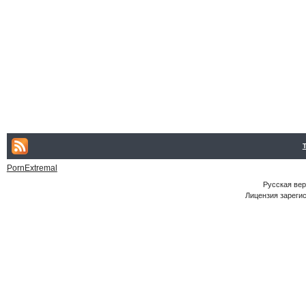
PornExtremal
Русская ве
Лицензия зарегис