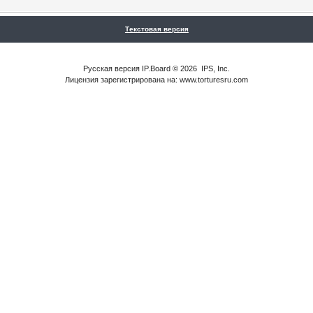
Текстовая версия
Русская версия
IP.Board
© 2026
IPS, Inc
.
Лицензия зарегистрирована на: www.torturesru.com