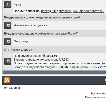
afank
Полный список по:
последним действиям
,
именам пользователей
Поздравляем с днем рождения наших пользователей:
Именинников сегодня нет
Будущие календарные события (в пределах 5 дней)
Отсутствуют
Статистика форума
На форуме сообщений:
108,566
Зарегистрировано пользователей:
7,793
Приветствуем последнего зарегистрированного по имени
samanta
Рекорд посещаемости форума —
20,302
, зафиксирован —
25.7.2023
PornExtremal
Русская ве
Лицензия зарегис