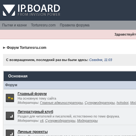
Пытки и казни
Torturesru.com
Правила форума
Здравствуйте
Форум Torturesru.com
С возвращением, последний раз вы были здесь:
Сегодня, 11:03
Основная
Форум
Главный форум
На основную тему сайта
Модераторы:
Главные администраторы
,
Супермодераторы
,
hohobot
,
Мо
Литературный клуб
Раздел для читателей и писателей, естественно по теме форума.
Модераторы:
vlt
,
Супермодераторы
,
Модераторы
Личные проекты