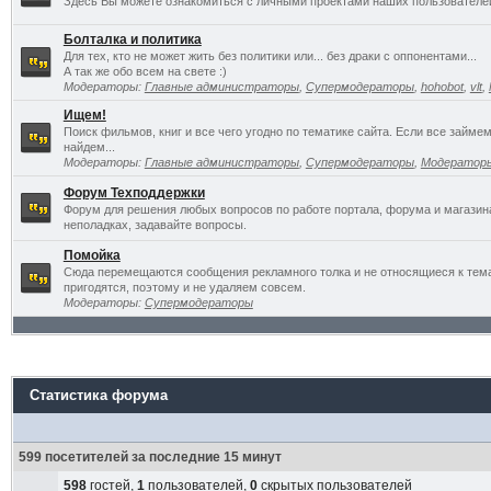
Здесь Вы можете ознакомиться с личными проектами наших пользователе
Болталка и политика
Для тех, кто не может жить без политики или... без драки с оппонентами...
А так же обо всем на свете :)
Модераторы:
Главные администраторы
,
Супермодераторы
,
hohobot
,
vlt
,
Ищем!
Поиск фильмов, книг и все чего угодно по тематике сайта. Если все займ
найдем...
Модераторы:
Главные администраторы
,
Супермодераторы
,
Модератор
Форум Техподдержки
Форум для решения любых вопросов по работе портала, форума и магазин
неполадках, задавайте вопросы.
Помойка
Сюда перемещаются сообщения рекламного толка и не относящиеся к темат
пригодятся, поэтому и не удаляем совсем.
Модераторы:
Супермодераторы
Статистика форума
599 посетителей за последние 15 минут
598
гостей,
1
пользователей,
0
скрытых пользователей