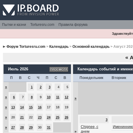
Пытки и казни
Torturesru.com
Правила форума
Здравствуйте
Форум Torturesru.com
>
Календарь
>
Основной календарь
> Август 202
«
А
Июль 2026
Календарь событий и имен
П
В
С
Ч
П
С
В
Понедельник
Вторник
»
1
2
3
4
5
»
6
7
8
9
10
11
12
»
»
13
14
15
16
17
18
19
»
20
21
22
23
24
25
26
3
Chignee, с
Имениннико
»
27
28
29
30
31
»
днем