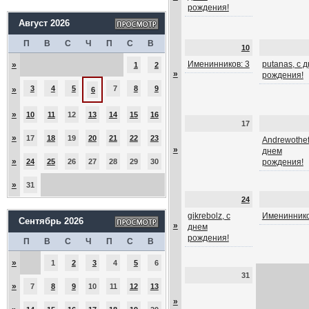
рождения!
Август 2026
П
В
С
Ч
П
С
В
10
Именинников: 3
putanas, с 
»
1
2
»
рождения!
3
4
5
7
8
9
»
6
»
10
11
12
13
14
15
16
17
»
17
18
19
20
21
22
23
Andrewothef
»
днем
»
24
25
26
27
28
29
30
рождения!
»
31
24
gikrebolz, с
Имениннико
Сентябрь 2026
»
днем
рождения!
П
В
С
Ч
П
С
В
»
1
2
3
4
5
6
31
»
7
8
9
10
11
12
13
»