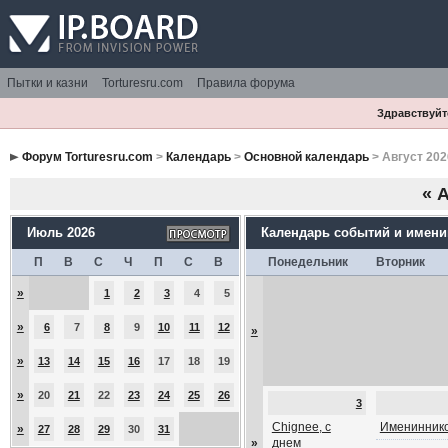
Пытки и казни
Torturesru.com
Правила форума
Здравствуйте
Форум Torturesru.com
>
Календарь
>
Основной календарь
> Август 202
«
А
Июль 2026
Календарь событий и имен
П
В
С
Ч
П
С
В
Понедельник
Вторник
»
1
2
3
4
5
»
6
7
8
9
10
11
12
»
»
13
14
15
16
17
18
19
»
20
21
22
23
24
25
26
3
Chignee, с
Имениннико
»
27
28
29
30
31
»
днем