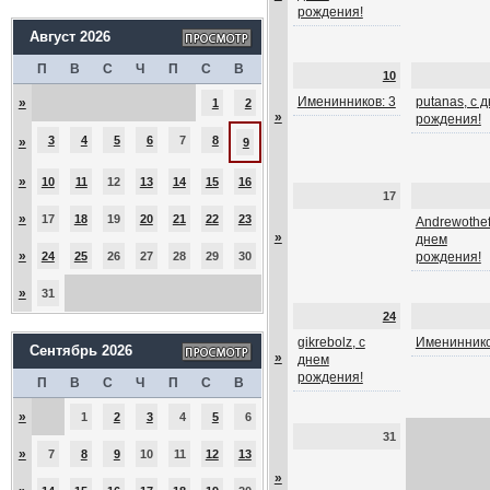
рождения!
Август 2026
П
В
С
Ч
П
С
В
10
Именинников: 3
putanas, с 
»
1
2
»
рождения!
3
4
5
6
7
8
»
9
»
10
11
12
13
14
15
16
17
»
17
18
19
20
21
22
23
Andrewothef
»
днем
»
24
25
26
27
28
29
30
рождения!
»
31
24
gikrebolz, с
Имениннико
Сентябрь 2026
»
днем
рождения!
П
В
С
Ч
П
С
В
»
1
2
3
4
5
6
31
»
7
8
9
10
11
12
13
»