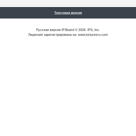
Текстовая версия
Русская версия
IP.Board
© 2026
IPS, Inc
.
Лицензия зарегистрирована на: www.torturesru.com