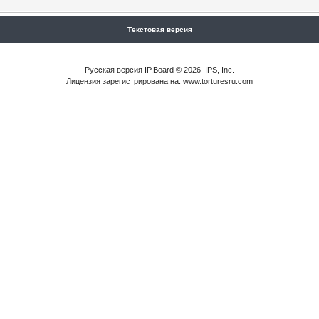
Текстовая версия
Русская версия
IP.Board
© 2026
IPS, Inc
.
Лицензия зарегистрирована на: www.torturesru.com