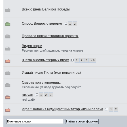
Всех с Днем Великой Победы
Опрос:
Вопрос о веревке
1
2
Пропала новая страничка проекта,
Видео порки
Ремнем по голой заднице, лежа на животе
Тема в компьютерных играх
1
2
3
» 6
Угадай число Пилы (моя новая игра)
Смерть при утоплении..
Сколько минут надо держать под водой?
rusivan
1
2
3
real фэйк
Игра "Палач из будущего" имитатор жизни палача
1
2