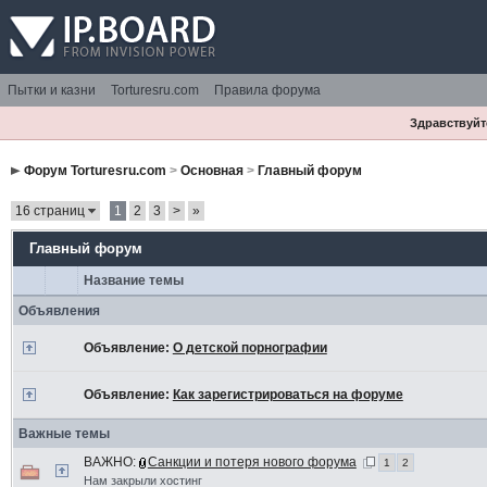
Пытки и казни
Torturesru.com
Правила форума
Здравствуйте
Форум Torturesru.com
>
Основная
>
Главный форум
16 страниц
1
2
3
>
»
Главный форум
Название темы
Объявления
Объявление:
О детской порнографии
Объявление:
Как зарегистрироваться на форуме
Важные темы
ВАЖНО:
Санкции и потеря нового форума
1
2
Нам закрыли хостинг