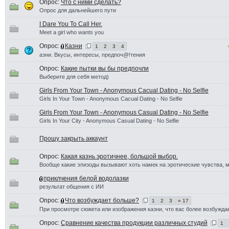
Опрос:
Что с ними сделать?
Опрос для дальнейшего пути
I Dare You To Call Her.
Meet a girl who wants you
Опрос:
Казни
1
2
3
4
азни. Вкусы, интересы, предпоч@!тения
Опрос:
Какие пытки вы бы предпочли
Выберите для себя метод)
Girls From Your Town - Anonymous Cacual Dating - No Selfie
Girls In Your Town - Anonymous Cacual Dating - No Selfie
Girls From Your Town - Anonymous Casual Dating - No Selfie
Girls In Your City - Anonymous Casual Dating - No Selfie
Прошу закрыть аккаунт
Опрос:
Какая казнь эротичнее, большой выбор.
Вообще какие эпизоды вызывают хоть намек на эротические чувства, 
приклчения белой водолазки
результат общения с ИИ
Опрос:
Что возбуждает больше?
1
2
3
» 17
При просмотре сюжета или изображения казни, что вас более возбужда
Опрос:
Сравнение качества продукции различных студий
1