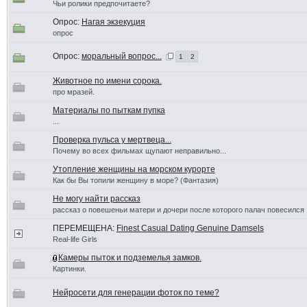
Чьи ролики предпочитаете?
Опрос:
Нагая экзекуция
опрос
Опрос:
моральный вопрос...
1
2
Животное по имени сорока.
про мразей.
Материалы по пыткам пупка
...
Проверка пульса у мертвеца...
Почему во всех фильмах щупают неправильно...
Утопление женщины на морском курорте
Как бы Вы топили женщину в море? (Фантазия)
Не могу найти рассказ
рассказ о повешеньи матери и дочери после которого палач повесился
ПЕРЕМЕЩЕНА:
Finest Сasual Dating Genuine Damsels
Real-life Girls
Камеры пыток и подземелья замков.
Картинки.
Нейросети для генерации фоток по теме?