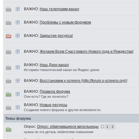
ВАЖНО:
Наш телеграмм-канал
ВАЖНО:
Проблемы с новым форумом
ВАЖНО:
Закрытие ресурса!
ВАЖНО:
Желаем Всем Счастливого Нового года и Рождества!
ВАЖНО:
Наш Дзен-канал
Историко-тематический канал на Яндекс-дзене
ВАЖНО:
Восстановим x-screens (http://forum.x-screens.org)!
ВАЖНО:
Правила форума
Они есть? Где их почитать?
ВАЖНО:
Новые ресурсы
Создание нового форума и другие возможности.
Темы форума
Опрос:
Опрос: обмочившиеся висельницы
1
2
нужна ли эта деталь любителям повешения