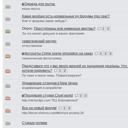
Одежда для пыток.
вашы вкусы.
Какие вообще есть нормальные ру форумы про секс?
Или тг-форумы какие-нибудь?
Опрос:
Преступницы или невинные жертвы?
1
2
За что казнят девушек в ваших фантазиях
тематический ресурс
отчественное
фотосеты Crime scene simulation на заказ
1
2
3
тематическая фотосъемка
Представьте что у вас много жизней но ощущения реальны. Что
хотели пережить?
1
2
По теме и около темы. Пофантазируем?
Управление отрядом в New Vegas
модификация в разработке
Продукция студии Cruel world
1
2
http://nicheclips.com "911 Entertainment"
Все на новый форум!
1
2
http://forum.shtorny.com/#lichnye-proekty.26
Старые ролики