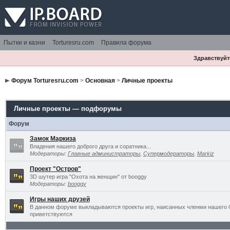
Пытки и казни
Torturesru.com
Правила форума
Здравствуйте
Форум Torturesru.com
>
Основная
>
Личные проекты
Личные проекты — подфорумы
Форум
Замок Маркиза
Владения нашего доброго друга и соратника...
Модераторы:
Главные администраторы
,
Супермодераторы
,
Markiz
Проект "Остров"
3D шутер игра "Охота на женщин" от booggy
Модераторы:
booggy
Игры наших друзей
В данном форуме выкладываются проекты игр, наисанных членми нашего 
приветствуются