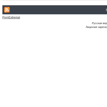
PornExtremal
Русская ве
Лицензия зарегис