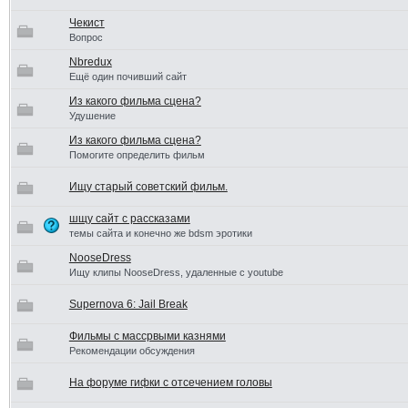
Чекист
Вопрос
Nbredux
Ещё один почивший сайт
Из какого фильма сцена?
Удушение
Из какого фильма сцена?
Помогите определить фильм
Ищу старый советский фильм.
шщу сайт с рассказами
темы сайта и конечно же bdsm эротики
NooseDress
Ищу клипы NooseDress, удаленные с youtube
Supernova 6: Jail Break
Фильмы с массрвыми казнями
Рекомендации обсуждения
На форуме гифки с отсечением головы