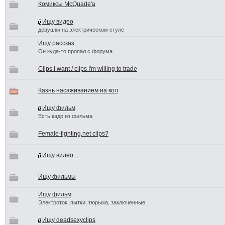
Комиксы McQuade'а
Ищу видео
девушки на электрическом стуле
Ищу рассказ.
Он куда-то пропал с форума.
Clips I want / clips I'm willing to trade
Казнь насаживанием на кол
Ищу фильм
Есть кадр из фильма
Female-fighting.net clips?
Ищу видео ...
Ищу фильмы
Ищу фильм
Электроток, пытки, тюрьма, заключенные.
Ищу deadsexyclips