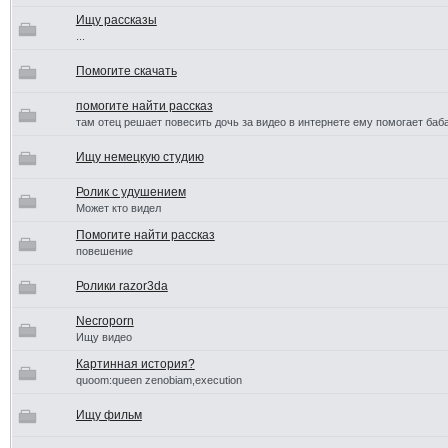
Ищу рассказы
...
Помогите скачать
помогите найти рассказ
там отец решает повесить дочь за видео в интернете ему помогает баба
Ищу немецкую студию
Ролик с удушением
Может кто видел
Помогите найти рассказ
повешение
Ролики razor3da
Necroporn
Ищу видео
Картинная история?
quoom:queen zenobiam,execution
Ищу фильм