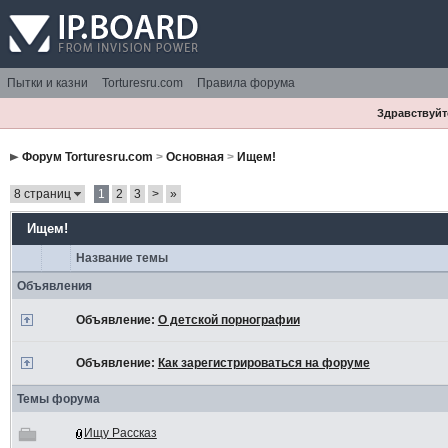
Пытки и казни
Torturesru.com
Правила форума
Здравствуйте
Форум Torturesru.com
>
Основная
>
Ищем!
8 страниц
1
2
3
>
»
Ищем!
Название темы
Объявления
Объявление:
О детской порнографии
Объявление:
Как зарегистрироваться на форуме
Темы форума
Ищу Рассказ