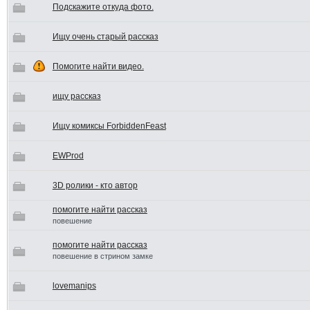
Подскажите откуда фото.
Ищу очень старый рассказ
Помогите найти видео.
ищу рассказ
Ищу комиксы ForbiddenFeast
EWProd
3D ролики - кто автор
помогите найти рассказ
повешение
помогите найти рассказ
повешение в стрином замке
lovemanips