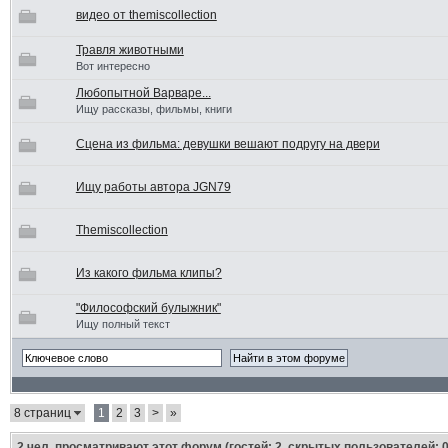
видео от themiscollection
Травля животными
Вот интересно
Любопытной Варваре...
Ищу рассказы, фильмы, книги
Сцена из фильма: девушки вешают подругу на двери
Ищу работы автора JGN79
Themiscollection
Из какого фильма клипы?
"Философский булыжник"
Ищу полный текст
8 страниц
1
2
3
>
»
2
чел. просматривают этот форум (гостей: 2, скрытых пользователей: 0