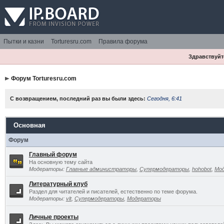
Пытки и казни
Torturesru.com
Правила форума
Здравствуйте
Форум Torturesru.com
С возвращением, последний раз вы были здесь:
Сегодня, 6:41
Основная
Форум
Главный форум
На основную тему сайта
Модераторы:
Главные администраторы
,
Супермодераторы
,
hohobot
,
Мо
Литературный клуб
Раздел для читателей и писателей, естественно по теме форума.
Модераторы:
vlt
,
Супермодераторы
,
Модераторы
Личные проекты