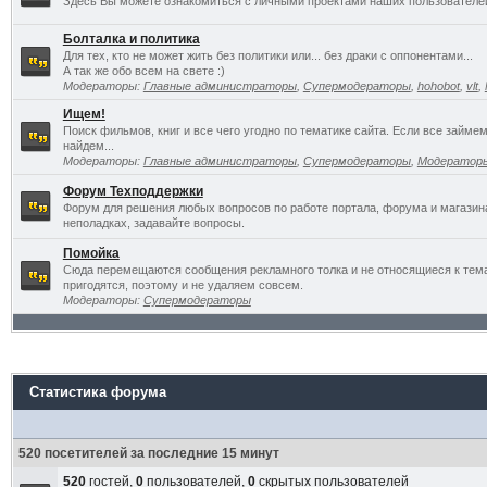
Здесь Вы можете ознакомиться с личными проектами наших пользователе
Болталка и политика
Для тех, кто не может жить без политики или... без драки с оппонентами...
А так же обо всем на свете :)
Модераторы:
Главные администраторы
,
Супермодераторы
,
hohobot
,
vlt
,
Ищем!
Поиск фильмов, книг и все чего угодно по тематике сайта. Если все займ
найдем...
Модераторы:
Главные администраторы
,
Супермодераторы
,
Модератор
Форум Техподдержки
Форум для решения любых вопросов по работе портала, форума и магазин
неполадках, задавайте вопросы.
Помойка
Сюда перемещаются сообщения рекламного толка и не относящиеся к темат
пригодятся, поэтому и не удаляем совсем.
Модераторы:
Супермодераторы
Статистика форума
520 посетителей за последние 15 минут
520
гостей,
0
пользователей,
0
скрытых пользователей