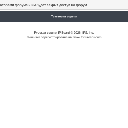
аторами форума и им будет закрыт доступ на форум.
Текстовая версия
Русская версия
IP.Board
© 2026
IPS, Inc
.
Лицензия зарегистрирована на: www.torturesru.com