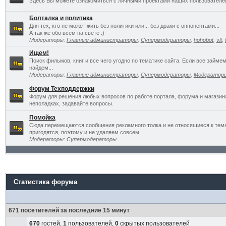
Здесь Вы можете ознакомиться с личными проектами наших пользователе
Болталка и политика
Для тех, кто не может жить без политики или... без драки с оппонентами...
А так же обо всем на свете :)
Модераторы:
Главные администраторы
,
Супермодераторы
,
hohobot
,
vlt
,
Ищем!
Поиск фильмов, книг и все чего угодно по тематике сайта. Если все займ
найдем...
Модераторы:
Главные администраторы
,
Супермодераторы
,
Модератор
Форум Техподдержки
Форум для решения любых вопросов по работе портала, форума и магазин
неполадках, задавайте вопросы.
Помойка
Сюда перемещаются сообщения рекламного толка и не относящиеся к темат
пригодятся, поэтому и не удаляем совсем.
Модераторы:
Супермодераторы
Статистика форума
671 посетителей за последние 15 минут
670
гостей,
1
пользователей,
0
скрытых пользователей