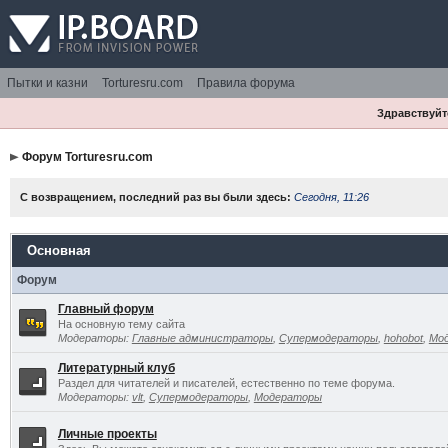
Пытки и казни
Torturesru.com
Правила форума
Здравствуйте
Форум Torturesru.com
С возвращением, последний раз вы были здесь:
Сегодня, 11:26
Основная
Форум
Главный форум
На основную тему сайта
Модераторы:
Главные администраторы
,
Супермодераторы
,
hohobot
,
Мо
Литературный клуб
Раздел для читателей и писателей, естественно по теме форума.
Модераторы:
vlt
,
Супермодераторы
,
Модераторы
Личные проекты