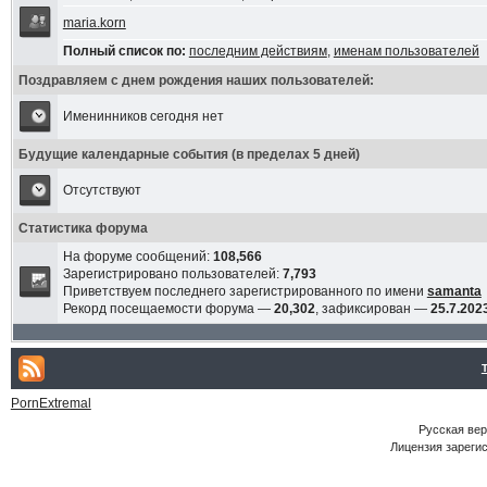
maria.korn
Полный список по:
последним действиям
,
именам пользователей
Поздравляем с днем рождения наших пользователей:
Именинников сегодня нет
Будущие календарные события (в пределах 5 дней)
Отсутствуют
Статистика форума
На форуме сообщений:
108,566
Зарегистрировано пользователей:
7,793
Приветствуем последнего зарегистрированного по имени
samanta
Рекорд посещаемости форума —
20,302
, зафиксирован —
25.7.2023
PornExtremal
Русская ве
Лицензия зарегис