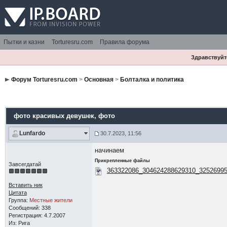
Пытки и казни
Torturesru.com
Правила форума
Здравствуйте
Форум Torturesru.com
>
Основная
>
Болталка и политика
фото красивых девушек
, фото
Lunfardo
30.7.2023, 11:56
начинаем
Прикрепленные файлы
Завсегдатай
363322086_304624288629310_32526995
Вставить ник
Цитата
Группа:
Местные жители
Сообщений: 338
Регистрация: 4.7.2007
Из: Рига