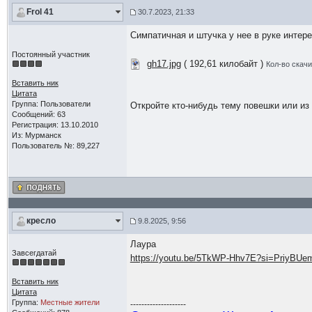
Frol 41
30.7.2023, 21:33
Симпатичная и штучка у нее в руке интер
Постоянный участник
gh17.jpg
( 192,61 килобайт )
Кол-во скачи
Вставить ник
Цитата
Группа: Пользователи
Откройте кто-нибудь тему повешки или из 
Сообщений: 63
Регистрация: 13.10.2010
Из: Мурманск
Пользователь №: 89,227
кресло
9.8.2025, 9:56
Лаура
Завсегдатай
https://youtu.be/5TkWP-Hhv7E?si=PriyBU
Вставить ник
Цитата
Группа:
Местные жители
--------------------