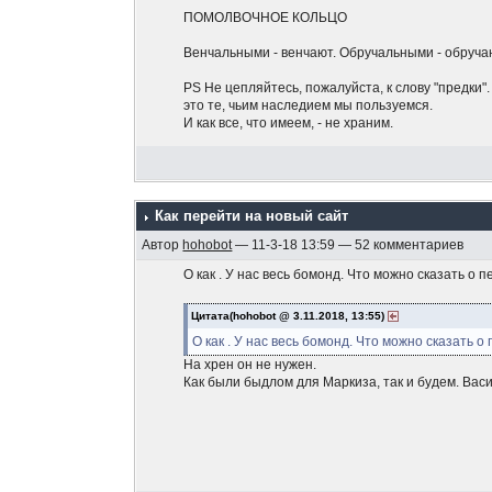
ПОМОЛВОЧНОЕ КОЛЬЦО
Венчальными - венчают. Обручальными - обруч
PS Не цепляйтесь, пожалуйста, к слову "предки"
это те, чьим наследием мы пользуемся.
И как все, что имеем, - не храним.
Как перейти на новый сайт
Автор
hohobot
— 11-3-18 13:59 — 52 комментариев
О как . У нас весь бомонд. Что можно сказать о 
Цитата(hohobot @ 3.11.2018, 13:55)
О как . У нас весь бомонд. Что можно сказать о
На хрен он не нужен.
Как были быдлом для Маркиза, так и будем. Васи