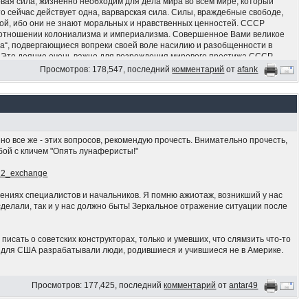
вая сила, жизненно необходим для дела мира во всём мире, который
то сейчас действует одна, варварская сила. Силы, враждебные свободе,
лой, ибо они не знают моральных и нравственных ценностей. СССР
 отношении колониализма и империализма. Совершенное Вами великое
а“, подвергающиеся вопреки своей воле насилию и разобщенности в
 Это деяние очень важно для возрождения мирового престижа СССР,
периалисты хотели попрать своими грязными ступнями, а также для
Просмотров: 178,547, последний
комментарий
от
afank
 для народов и территорий СССР. Мы подтверждаем приверженность
й Джамахирии крепкой исторической дружбе с СССР, которой мы ни при
т за обеспечение дела мира, социализма и свободы всех народов и своих
х и алчных. Мы подтверждаем, что поддерживаем Вас и стоим вместе с
имя свободы, социализма и мира!».
, но все же - этих вопросов, рекомендую прочесть. Внимательно прочесть,
бой с кличем "Опять лунаферисты!"
smi2_exchange
ениях специалистов и начальников. Я помню ажиотаж, возникший у нас
и сделали, так и у нас должно быть! Зеркальное отражение ситуации после
 писать о советских конструкторах, только и умевших, что слямзить что-то
ы для США разрабатывали люди, родившиеся и учившиеся не в Америке.
пытался показать, что не лаптем щи хлебаю.
Просмотров: 177,425, последний
комментарий
от
antar49