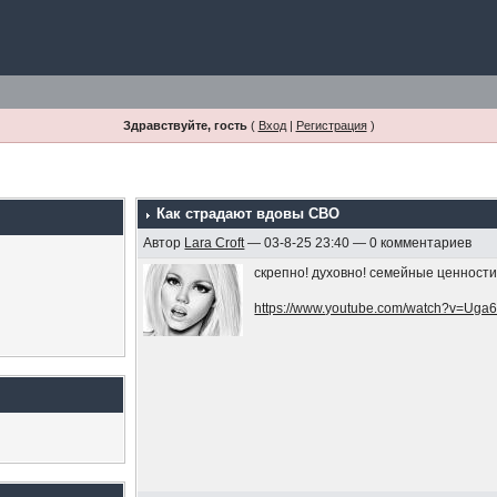
Здравствуйте, гость
(
Вход
|
Регистрация
)
Как страдают вдовы СВО
Автор
Lara Croft
— 03-8-25 23:40 — 0 комментариев
скрепно! духовно! семейные ценност
https://www.youtube.com/watch?v=Uga