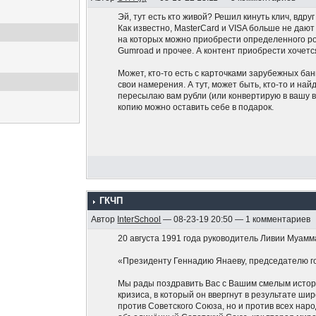
Эй, тут есть кто живой? Решил кинуть клич, вдруг
Как известно, MasterCard и VISA больше не даю
на которых можно приобрести определенного род
Gumroad и прочее. А контент приобрести хочетс
Может, кто-то есть с карточками зарубежных бан
свои намерения. А тут, может быть, кто-то и най
пересылаю вам рубли (или конвертирую в вашу в
копию можно оставить себе в подарок.
ГКЧП
Автор
InterSchool
— 08-23-19 20:50 — 1 комментариев
20 августа 1991 года руководитель Ливии Муамм
«Президенту Геннадию Янаеву, председателю г
Мы рады поздравить Вас с Вашим смелым истор
кризиса, в который он ввергнут в результате ш
против Советского Союза, но и против всех на