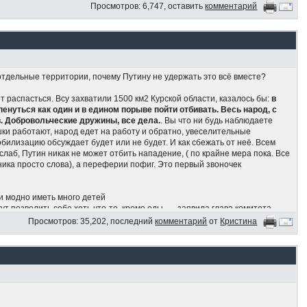
Просмотров: 6,747, оставить
комментарий
я
отдельные территории, почему Путину не удержать это всё вместе?
 распасться. Всу захватили 1500 км2 Курской области, казалось бы:
в
нуться как один и в едином порыве пойти отбивать. Весь народ, с
. Добровольческие дружины, все дела.
. Вы что ни будь наблюдаете
ки работают, народ едет на работу и обратно, увеселительные
билизацию обсуждает будет или не будет. И как сбежать от неё. Всем
слаб, Путин никак не может отбить нападение, ( по крайне мера пока. Все
ика просто слова), а переферии пофиг. Это первый звоночек
и модно иметь много детей
ут позволить себе хоть что-то, кроме еды, — заявила глава комитета
нина
Просмотров: 35,202, последний
комментарий
от
Кристина
риобрести только еду и одежду, но не крупные бытовые приборы. В общей
 можно назвать бедными, — заявила Останина на ВЭФ