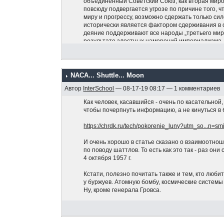
объединённый Советский Союз, как вторая миро
повсюду подвергается угрозе по причине того, ч
миру и прогрессу, возможно сдержать только си
исторически является фактором сдерживания в
деяние поддерживают все народы „третьего мир
результате злостных намерений империализма.
достоинства советского гражданина, которое им
восстановления единства, столь необходимого
Социалистической Народной Ливийской Арабско
каких условиях не поступались. Ливия выступае
NACA... Shuttle... Moon
принципов — в отличие от колеблющихся, слабы
Автор
InterSchool
— 08-17-19 08:17 — 1 комментариев
Вами. Да здравствует революционная борьба во 
Как человек, касавшийся - очень по касательной
чтобы почерпнуть информацию, а не кинуться в 
https://chrdk.ru/tech/pokorenie_luny?utm_so...n=
И очень хорошо в статье сказано о взаимоотнош
по поводу шаттлов. То есть как это так - раз он
4 октября 1957 г.
Кстати, полезно почитать также и тем, кто любит
у буржуев. Атомную бомбу, космические систем
Ну, кроме генерала Гровса.
PS В заголовке темы нет опечатки. Это я так по