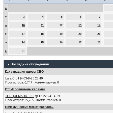
П
В
С
Ч
П
С
»
»
3
4
5
6
7
»
10
11
12
13
14
»
17
18
19
20
21
»
24
25
26
27
28
»
31
Последние обсуждения
Как страдают вдовы СВО
Lara Croft
@ 03-8-25 23:40
Просмотров: 6,747 Комментариев: 0
От: Исполнитель желаний
TORQUEMADA1961
@ 12-22-24 14:19
Просмотров: 25,765 Комментариев: 0
Почему Россия может распаст...