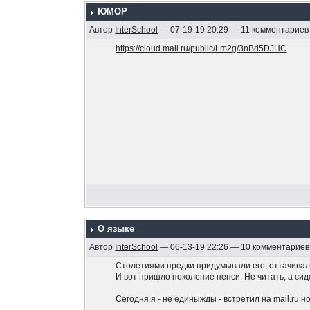
ЮМОР
Автор
InterSchool
— 07-19-19 20:29 — 11 комментариев
https://cloud.mail.ru/public/Lm2g/3nBd5DJHC
О языке
Автор
InterSchool
— 06-13-19 22:26 — 10 комментариев
Столетиями предки придумывали его, оттачивали
И вот пришло поколение пепси. Не читать, а си
Сегодня я - не единыжды - встретил на mail.ru 