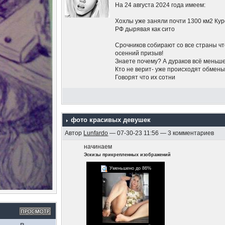
На 24 августа 2024 года имеем:
Хохлы уже заняли почти 1300 км2 Кур
РФ дырявая как сито
Срочников собирают со все страны что
осенний призыв!
Знаете почему? А дураков всё меньше
Кто не верит- уже происходят обмены
Говорят что их сотни
Жители Курской области бегут хрен зн
то не всем, а тем, кто официально уех
На курской АЭС провели молебен пр
фото красивых девушек
Автор
Lunfardo
— 07-30-23 11:56 — 3 комментариев
Беспилотники летают по всей России
начинаем
Путин молчит на счёт Курской област
Эскизы прикрепленных изображений
Это только то, что я слышал.. а что не
Уменьшено до 86%
Нет никаких красных линий, потому 
ядеркой это блеф.
Никаких попыток остановить украин
Пригожин на Москву идёт.