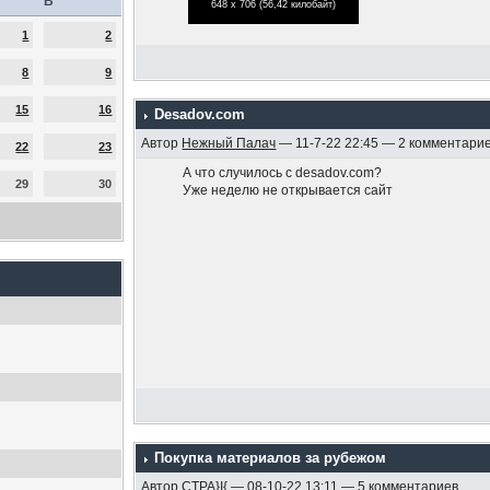
В
648 x 706 (56,42 килобайт)
1
2
8
9
15
16
Desadov.com
Автор
Нежный Палач
— 11-7-22 22:45 — 2 комментари
22
23
А что случилось с desadov.com?
29
30
Уже неделю не открывается сайт
Покупка материалов за рубежом
Автор
CTPA}I{
— 08-10-22 13:11 — 5 комментариев