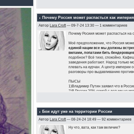
Почему Россия может распасться как импери
Автор
Lara Croft
— 09-7-24 13:30 — 1 комментариев
Почему Росиия может распасться на 
Моё предположение, что Россия может
единой нации все мы должны встрепе
вилами, лопатами бить бендеровцев
подобное? Всё тихо, спокойно. Кафеш
заведения работают. Народ только мо
плевать на курчан. А центр империи о
разговоры про выдавливанию противн
ПЫСЫ
1)Владимир Путин заявил что в Росси
2)В России 20% семей с детьми не мог
Госдумы по защите семьи Нина Оста
Также 45-60% семей с детьми могут п
сложности около 70% семей с детьми
Бои идут уже на территории России
Автор
Lara Croft
— 08-24-24 18:49 — 92 комментариев
Ну что, вата, как там величие?