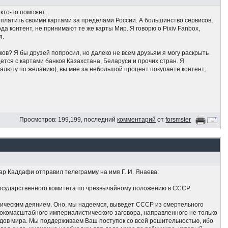
 кто-то поможет.
т платить своими картами за пределами России. А большинство сервисов,
а контент, не принимают те же карты Мир. Я говорю о Pixiv Fanbox,
я.
ков? Я бы друзей попросил, но далеко не всем друзьям я могу раскрыть
дется с картами банков Казахстана, Беларуси и прочих стран. Я
алюту по желанию), вы мне за небольшой процент покупаете контент,
Просмотров: 199,199, последний
комментарий
от
forsmster
ар Каддафи отправил телеграмму на имя Г. И. Янаева:
осударственного комитета по чрезвычайному положению в СССР.
ическим деянием. Оно, мы надеемся, выведет СССР из смертельного
ирокомасштабного империалистического заговора, направленного не только
родов мира. Мы поддерживаем Ваш поступок со всей решительностью, ибо