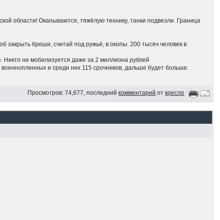
ской области! Окапываются, тяжёлую технику, танки подвезли. Граница
б закрыть бреши, считай под ружьё, в окопы. 200 тысяч человек в
. Никто не мобилизуется даже за 2 миллиона рублей
 военнопленных и среди них 115 срочников, дальше будет больше.
ает куда,побросав хозяйство, даже за Урал. Путин роздал по 10 тысяч и
Просмотров: 74,677, последний
комментарий
от
кресло
ал!
отив наступления ВСУ
 и бомбят нефтехраны и НПЗ
и
 слышал пока.. ууууу... держитесь там
что Путин не ответил ядеркой на вторжение украинцев в Рф. Угрозы
ских оккупантов нет. Люди пропускают украинскую армию, словно это