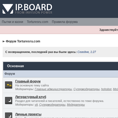
Пытки и казни
Torturesru.com
Правила форума
Здравствуйте
Форум Torturesru.com
С возвращением, последний раз вы были здесь:
Сегодня, 1:27
Основная
Форум
Главный форум
На основную тему сайта
Модераторы:
Главные администраторы
,
Супермодераторы
,
hohobot
,
Мо
Литературный клуб
Раздел для читателей и писателей, естественно по теме форума.
Модераторы:
vlt
,
Супермодераторы
,
Модераторы
Личные проекты