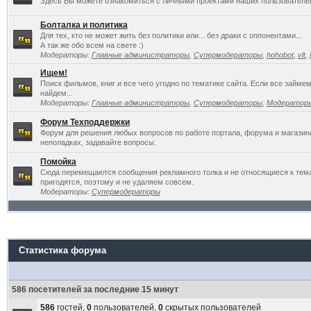
Здесь Вы можете ознакомиться с личными проектами наших пользователе
Болталка и политика
Для тех, кто не может жить без политики или... без драки с оппонентами...
А так же обо всем на свете :)
Модераторы:
Главные администраторы
,
Супермодераторы
,
hohobot
,
vlt
,
Ищем!
Поиск фильмов, книг и все чего угодно по тематике сайта. Если все займ
найдем...
Модераторы:
Главные администраторы
,
Супермодераторы
,
Модератор
Форум Техподдержки
Форум для решения любых вопросов по работе портала, форума и магазин
неполадках, задавайте вопросы.
Помойка
Сюда перемещаются сообщения рекламного толка и не относящиеся к темат
пригодятся, поэтому и не удаляем совсем.
Модераторы:
Супермодераторы
Статистика форума
586 посетителей за последние 15 минут
586
гостей,
0
пользователей,
0
скрытых пользователей