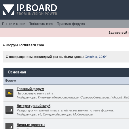
Пытки и казни
Torturesru.com
Правила форума
Здравствуйте
Форум Torturesru.com
С возвращением, последний раз вы были здесь:
Сегодня, 19:54
Основная
Форум
Главный форум
На основную тему сайта
Модераторы:
Главные администраторы
,
Супермодераторы
,
hohobot
,
Мо
Литературный клуб
Раздел для читателей и писателей, естественно по теме форума.
Модераторы:
vlt
,
Супермодераторы
,
Модераторы
Личные проекты