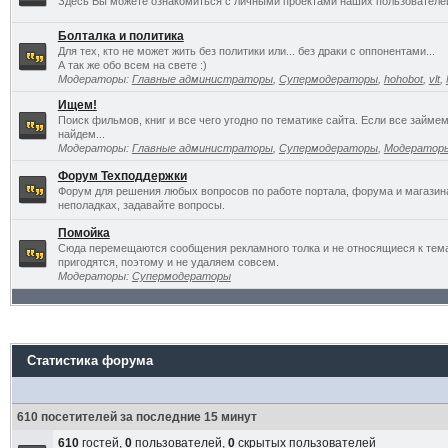
Здесь Вы можете ознакомиться с личными проектами наших пользователе
Болталка и политика
Для тех, кто не может жить без политики или... без драки с оппонентами...
А так же обо всем на свете :)
Модераторы:
Главные администраторы
,
Супермодераторы
,
hohobot
,
vlt
,
Ищем!
Поиск фильмов, книг и все чего угодно по тематике сайта. Если все займ
найдем...
Модераторы:
Главные администраторы
,
Супермодераторы
,
Модератор
Форум Техподдержки
Форум для решения любых вопросов по работе портала, форума и магазин
неполадках, задавайте вопросы.
Помойка
Сюда перемещаются сообщения рекламного толка и не относящиеся к темат
пригодятся, поэтому и не удаляем совсем.
Модераторы:
Супермодераторы
Статистика форума
610 посетителей за последние 15 минут
610
гостей,
0
пользователей,
0
скрытых пользователей