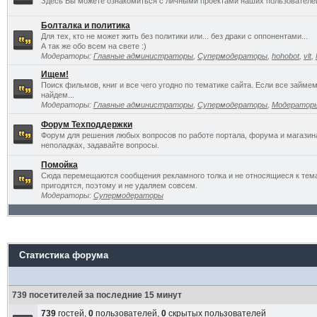
Здесь Вы можете ознакомиться с личными проектами наших пользователе
Болталка и политика
Для тех, кто не может жить без политики или... без драки с оппонентами...
А так же обо всем на свете :)
Модераторы:
Главные администраторы
,
Супермодераторы
,
hohobot
,
vlt
,
Ищем!
Поиск фильмов, книг и все чего угодно по тематике сайта. Если все займ
найдем...
Модераторы:
Главные администраторы
,
Супермодераторы
,
Модератор
Форум Техподдержки
Форум для решения любых вопросов по работе портала, форума и магазин
неполадках, задавайте вопросы.
Помойка
Сюда перемещаются сообщения рекламного толка и не относящиеся к темат
пригодятся, поэтому и не удаляем совсем.
Модераторы:
Супермодераторы
Статистика форума
739 посетителей за последние 15 минут
739
гостей,
0
пользователей,
0
скрытых пользователей