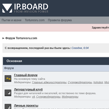
Пытки и казни
Torturesru.com
Правила форума
Здравствуйте
Форум Torturesru.com
С возвращением, последний раз вы были здесь:
Сегодня, 6:04
Основная
Форум
Главный форум
На основную тему сайта
Модераторы:
Главные администраторы
,
Супермодераторы
,
hohobot
,
Мо
Литературный клуб
Раздел для читателей и писателей, естественно по теме форума.
Модераторы:
vlt
,
Супермодераторы
,
Модераторы
Личные проекты