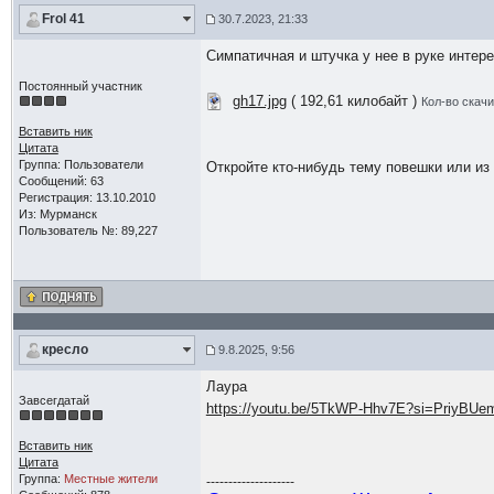
Frol 41
30.7.2023, 21:33
Симпатичная и штучка у нее в руке интер
Постоянный участник
gh17.jpg
( 192,61 килобайт )
Кол-во скачи
Вставить ник
Цитата
Группа: Пользователи
Откройте кто-нибудь тему повешки или из 
Сообщений: 63
Регистрация: 13.10.2010
Из: Мурманск
Пользователь №: 89,227
кресло
9.8.2025, 9:56
Лаура
Завсегдатай
https://youtu.be/5TkWP-Hhv7E?si=PriyBU
Вставить ник
Цитата
Группа:
Местные жители
--------------------