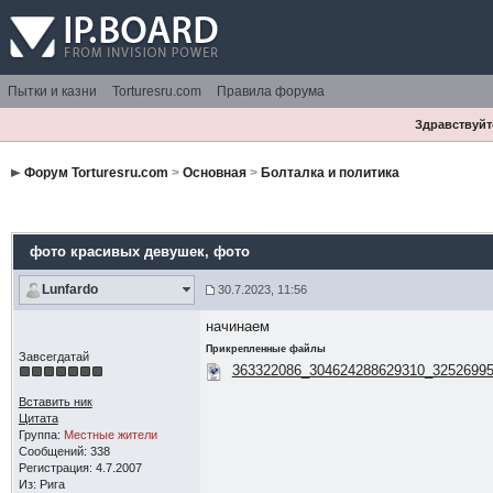
Пытки и казни
Torturesru.com
Правила форума
Здравствуйте
Форум Torturesru.com
>
Основная
>
Болталка и политика
фото красивых девушек
, фото
Lunfardo
30.7.2023, 11:56
начинаем
Прикрепленные файлы
Завсегдатай
363322086_304624288629310_32526995
Вставить ник
Цитата
Группа:
Местные жители
Сообщений: 338
Регистрация: 4.7.2007
Из: Рига