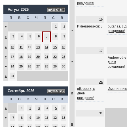
рождения!
Август 2026
П
В
С
Ч
П
С
В
10
Именинников: 3
putanas, с 
»
1
2
»
рождения!
3
4
5
6
8
9
»
7
»
10
11
12
13
14
15
16
17
»
17
18
19
20
21
22
23
Andrewothef
»
днем
»
24
25
26
27
28
29
30
рождения!
»
31
24
gikrebolz, с
Имениннико
Сентябрь 2026
»
днем
рождения!
П
В
С
Ч
П
С
В
»
1
2
3
4
5
6
31
»
7
8
9
10
11
12
13
»