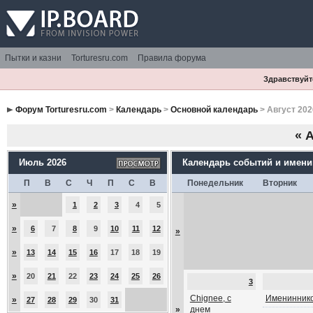
Пытки и казни
Torturesru.com
Правила форума
Здравствуйте
Форум Torturesru.com
>
Календарь
>
Основной календарь
> Август 202
«
А
Июль 2026
Календарь событий и имен
П
В
С
Ч
П
С
В
Понедельник
Вторник
»
1
2
3
4
5
»
6
7
8
9
10
11
12
»
»
13
14
15
16
17
18
19
»
20
21
22
23
24
25
26
3
Chignee, с
Имениннико
»
27
28
29
30
31
»
днем