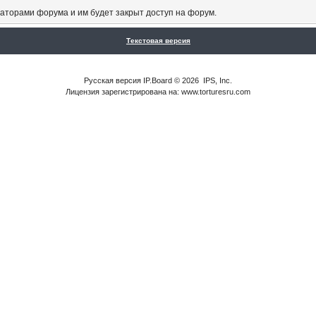
аторами форума и им будет закрыт доступ на форум.
Текстовая версия
Русская версия
IP.Board
© 2026
IPS, Inc
.
Лицензия зарегистрирована на: www.torturesru.com