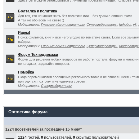
Здесь Вы можете ознакомиться с личными проектами наших пользователе
Болталка и политика
Для тех, кто не может жить без политики или... без драки с оппонентами...
А так же обо всем на свете :)
Модераторы:
Главные администраторы
,
Супермодераторы
,
hohobot
,
vlt
,
Ищем!
Поиск фильмов, книг и все чего угодно по тематике сайта. Если все займ
найдем...
Модераторы:
Главные администраторы
,
Супермодераторы
,
Модератор
Форум Техподдержки
Форум для решения любых вопросов по работе портала, форума и магазин
неполадках, задавайте вопросы.
Помойка
Сюда перемещаются сообщения рекламного толка и не относящиеся к темат
пригодятся, поэтому и не удаляем совсем.
Модераторы:
Супермодераторы
Статистика форума
1224 посетителей за последние 15 минут
1224
гостей,
0
пользователей,
0
скрытых пользователей