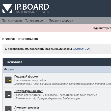
Пытки и казни
Torturesru.com
Правила форума
Здравствуйте
Форум Torturesru.com
С возвращением, последний раз вы были здесь:
Сегодня, 1:25
Основная
Форум
Главный форум
На основную тему сайта
Модераторы:
Главные администраторы
,
Супермодераторы
,
hohobot
,
Мо
Литературный клуб
Раздел для читателей и писателей, естественно по теме форума.
Модераторы:
vlt
,
Супермодераторы
,
Модераторы
Личные проекты