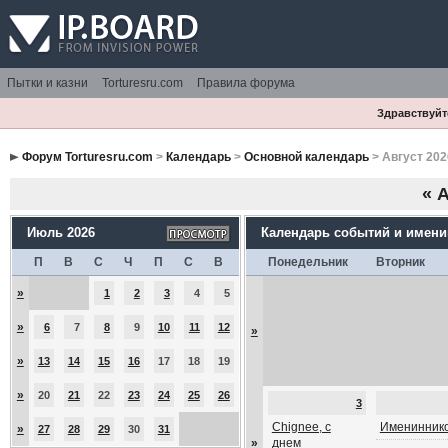
Пытки и казни
Torturesru.com
Правила форума
Здравствуйте
Форум Torturesru.com
>
Календарь
>
Основной календарь
> Август 202
«
А
Июль 2026
Календарь событий и имен
П
В
С
Ч
П
С
В
Понедельник
Вторник
»
1
2
3
4
5
»
6
7
8
9
10
11
12
»
»
13
14
15
16
17
18
19
»
20
21
22
23
24
25
26
3
Chignee, с
Имениннико
»
27
28
29
30
31
»
днем