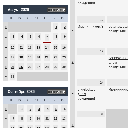
рождения!
Август 2026
П
В
С
Ч
П
С
В
10
Именинников: 3
putanas, с 
»
1
2
»
рождения!
3
4
5
6
8
9
»
7
»
10
11
12
13
14
15
16
17
»
17
18
19
20
21
22
23
Andrewothef
»
днем
»
24
25
26
27
28
29
30
рождения!
»
31
24
gikrebolz, с
Имениннико
Сентябрь 2026
»
днем
рождения!
П
В
С
Ч
П
С
В
»
1
2
3
4
5
6
31
»
7
8
9
10
11
12
13
»