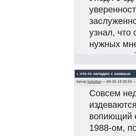
Апальков Ю
уверенност
4. "Акацук
заслуженно
5. Крейсер 
узнал, что 
6. На "Дейч
нужных мне
1995)
вовсе на о
7. Адмирал
65-ть расс
что-то неладно с казанью
8. Минные 
Сказать, чт
Автор
hohobot
— 09-30-18 00:50 
2005, 128 с
И тут не з
Совсем нед
9. Бронено
завтра инст
издеваются
Р.М. , 2005,
Маркиз мен
вопиющий с
10. Бронен
1988-ом, п