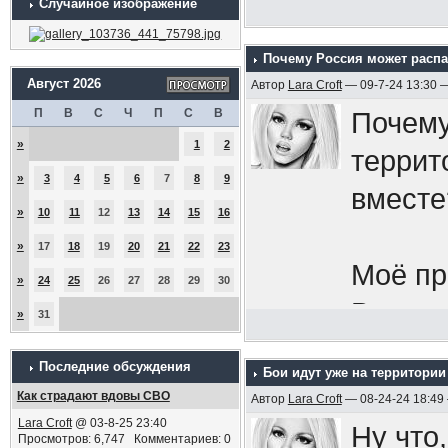
Случайное изображение
Почему Россия может распа
Август 2026
Автор
Lara Croft
— 09-7-24 13:30 
П
В
С
Ч
П
С
В
Почему
»
1
2
террит
»
3
4
5
6
7
8
9
вместе
»
10
11
12
13
14
15
16
»
17
18
19
20
21
22
23
Моё пр
»
24
25
26
27
28
29
30
Всу за
»
31
бы:
в 
Последние обсуждения
Бои идут уже на территории
как од
Как страдают вдовы СВО
Автор
Lara Croft
— 08-24-24 18:49
народ,
Lara Croft
@ 03-8-25 23:40
Ну что,
Просмотров: 6,747 Комментариев: 0