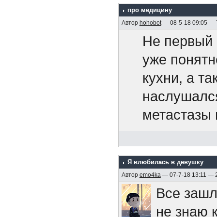
про медицину
территорию
Припев.
Автор
hohobot
— 08-5-18 09:05 —
105-мм ору
- общеприн
Не первый 
После гиб
поколениям
уже понятн
И если ты
четыре кор
пришедшие 
кухни, а т
то не жди
символичес
и входят в 
наслушался
себе мы с
был награж
несколько 
метастазы 
своей раб
постановле
примером т
рот и выстр
«Эмдена» 
Боюсь, бол
У меня сей
Припев.
двойную, с
поэтому по
Я влюбилась в девушку
ему собрал
правом вос
Автор
emo4ka
— 07-7-18 13:11 — 
поверхности
Все зашл
случаев см
парте. Над
https://ru
не знаю 
команды). 