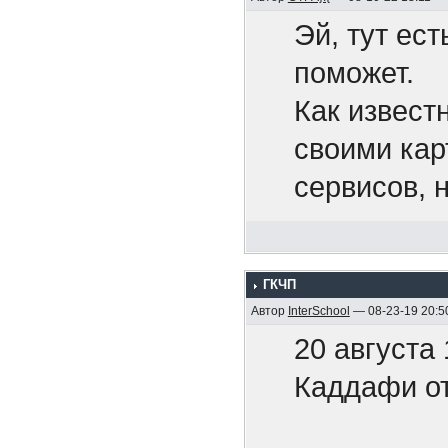
Эй, тут ест
Беспил
поможет.
нефтех
Как извест
своими кар
Путин 
сервисов, 
рода конте
Это тол
Pixiv Fanb
ууууу..
ГКЧП
хочется.
Автор
InterSchool
— 08-23-19 20:5
Нет ни
20 августа
Может, кто
ответи
Каддафи от
друзей поп
Угрозы