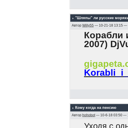
революцион
На хрен он
каждого он
мира!».
Как были б
всех потом
"Шляпы" ли русские моряк
твоим уход
Автор
Willy55
— 10-21-18 13:15 —
И как все, 
Корабли и
2007) DjV
gigapeta
Korabli_i
Содержани
1. Эскадра
Кому когда на пенсию
2. Гибель к
Автор
hohobot
— 10-6-18 03:50 —
3. Боевые к
Уходя с од