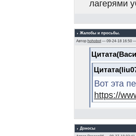
1925 гг. (М
лагерями у
11. Линейн
передовика
(Кузнецов Л
рассказыва
12. Эскадр
Жалобы и просьбы.
Так это пер
Автор
hohobot
— 09-24-18 16:50 
(Мельников 
товарищ, к
Цитата(Васи
13. Морска
среагирова
В.Я. , 2006,
Цитата(liu0
14. Линейн
Вот эта п
(Михайлов А
https://w
15. Операц
японскую во
Лучше тогд
стр.)
Доносы
Цитата