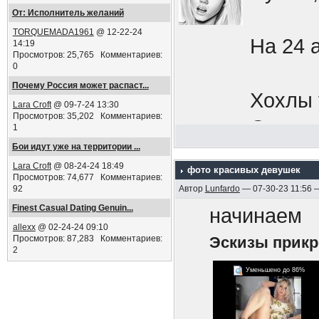
Добров
От: Исполнитель желаний
TORQUEMADA1961
@ 12-22-24
будь н
На 24 
14:19
Просмотров: 25,765 Комментариев:
Кафешк
0
Почему Россия может распаст...
увесел
Хохлы 
Lara Croft
@ 09-7-24 13:30
мобили
Просмотров: 35,202 Комментариев:
Окапыв
1
сбежат
Бои идут уже на территории ...
Границ
Lara Croft
@ 08-24-24 18:49
импери
фото красивых девушек
Просмотров: 74,677 Комментариев:
92
Автор
Lunfardo
— 07-30-23 11:56 
нападе
Срочни
Finest Сasual Dating Genuin...
начинаем
выдавл
allexx
@ 02-24-24 09:10
бреши,
Просмотров: 87,283 Комментариев:
Эскизы прик
перефе
2
в осен
Уменьшено до 86%
Знаете
ПЫСЫ
мобили