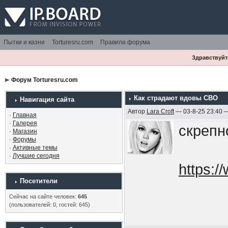
Пытки и казни
Torturesru.com
Правила форума
Здравствуйте
Форум Torturesru.com
Как страдают вдовы СВО
Навигация сайта
Автор
Lara Croft
— 03-8-25 23:40 
·
Главная
·
Галерея
скрепн
·
Магазин
·
Форумы
·
Активные темы
·
Лучшие сегодня
https:
Посетители
Сейчас на сайте человек:
645
(пользователей: 0, гостей: 645)