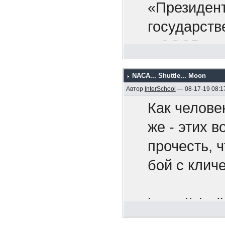
раскрыть св
Никак
«Президент
найдется с
оккупа
государств
стран. Я п
армию,
в СССР.
валюту по 
покупаете 
NACA... Shuttle... Moon
Мы рады п
Автор
InterSchool
— 08-17-19 08:1
деянием. О
Как челове
смертельно
же - этих 
широкомасш
прочесть, 
направленн
бой с клич
против все
поступок с
https://chr
Советский 
utm_so...n