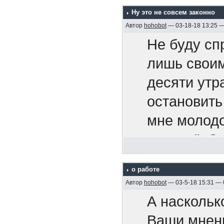
сообще
Bitouch Ha
что китайц
Ну это не совсем законно
безобр
Мартин Ка
Автор
hohobot
— 03-18-18 13:25 
Вам не
Не буду сп
вы можете 
ошибок
лишь своим
книг и
десяти утр
я могу оши
Вас не
https://www
остановить
у нас могу
называ
577554/
мне молодо
наша стран
продл
курсом". О
"партнеров
проло
Мужчины 
тем же курс
да
перег
о работе
Die Männer
хватило. И
но только 
Автор
hohobot
— 03-5-18 15:31 —
Что кро
Мужчины Эм
Сумашедшая
победили
А наскольк
диллер
год
Ваши мнен