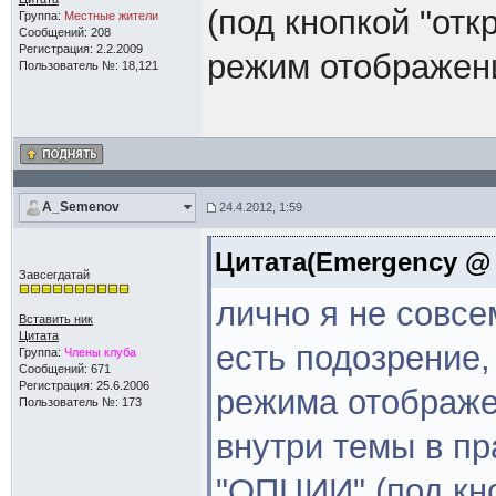
(под кнопкой "отк
Группа:
Местные жители
Сообщений: 208
Регистрация: 2.2.2009
режим отображен
Пользователь №: 18,121
A_Semenov
24.4.2012, 1:59
Цитата(Emergency @ 2
Завсегдатай
лично я не совсем
Вставить ник
Цитата
есть подозрение
Группа:
Члены клуба
Сообщений: 671
Регистрация: 25.6.2006
режима отображе
Пользователь №: 173
внутри темы в пр
"ОПЦИИ" (под кно