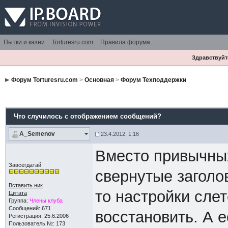
Пытки и казни
Torturesru.com
Правила форума
Здравствуйте
Форум Torturesru.com
>
Основная
>
Форум Техподдержки
Что случилось с отображением сообщений?
A_Semenov
23.4.2012, 1:16
Вместо привычных
Завсегдатай
свернутые заголов
Вставить ник
то настройки слет
Цитата
Группа:
Члены клуба
Сообщений: 671
восстановить. А 
Регистрация: 25.6.2006
Пользователь №: 173