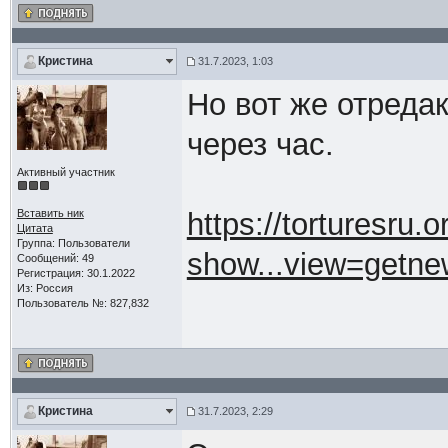
Кристина
31.7.2023, 1:03
Но вот же отредак
через час.
Активный участник
Вставить ник
https://torturesru.
Цитата
Группа: Пользователи
show...view=getne
Сообщений: 49
Регистрация: 30.1.2022
Из: Россия
Пользователь №: 827,832
Кристина
31.7.2023, 2:29