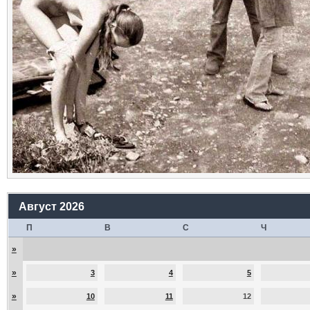
Август 2026
П
В
С
Ч
»
»
3
4
5
»
10
11
12