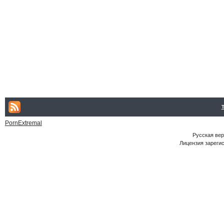
PornExtremal
Русская ве
Лицензия зарегис