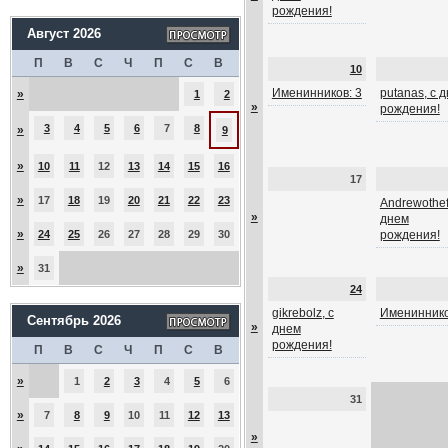
рождения!
Август 2026
П
В
С
Ч
П
С
В
10
Именинников: 3
putanas, с 
»
1
2
»
рождения!
3
4
5
6
7
8
»
9
»
10
11
12
13
14
15
16
17
»
17
18
19
20
21
22
23
Andrewothef
»
днем
»
24
25
26
27
28
29
30
рождения!
»
31
24
gikrebolz, с
Имениннико
Сентябрь 2026
»
днем
рождения!
П
В
С
Ч
П
С
В
»
1
2
3
4
5
6
31
»
7
8
9
10
11
12
13
»