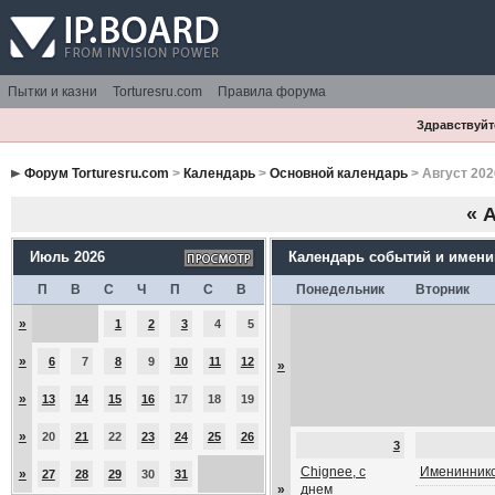
Пытки и казни
Torturesru.com
Правила форума
Здравствуйте
Форум Torturesru.com
>
Календарь
>
Основной календарь
> Август 202
«
А
Июль 2026
Календарь событий и имен
П
В
С
Ч
П
С
В
Понедельник
Вторник
»
1
2
3
4
5
»
6
7
8
9
10
11
12
»
»
13
14
15
16
17
18
19
»
20
21
22
23
24
25
26
3
Chignee, с
Имениннико
»
27
28
29
30
31
»
днем