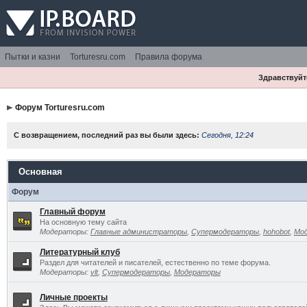
Пытки и казни
Torturesru.com
Правила форума
Здравствуйте
Форум Torturesru.com
С возвращением, последний раз вы были здесь:
Сегодня, 12:24
Основная
Форум
Главный форум
На основную тему сайта
Модераторы:
Главные администраторы
,
Супермодераторы
,
hohobot
,
Мо
Литературный клуб
Раздел для читателей и писателей, естественно по теме форума.
Модераторы:
vlt
,
Супермодераторы
,
Модераторы
Личные проекты