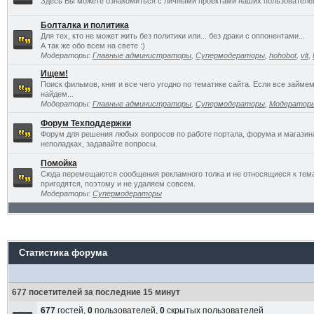
Здесь Вы можете ознакомиться с личными проектами наших пользователе
Болталка и политика
Для тех, кто не может жить без политики или... без драки с оппонентами...
А так же обо всем на свете :)
Модераторы:
Главные администраторы
,
Супермодераторы
,
hohobot
,
vlt
,
Ищем!
Поиск фильмов, книг и все чего угодно по тематике сайта. Если все займ
найдем...
Модераторы:
Главные администраторы
,
Супермодераторы
,
Модератор
Форум Техподдержки
Форум для решения любых вопросов по работе портала, форума и магазин
неполадках, задавайте вопросы.
Помойка
Сюда перемещаются сообщения рекламного толка и не относящиеся к темат
пригодятся, поэтому и не удаляем совсем.
Модераторы:
Супермодераторы
Статистика форума
677 посетителей за последние 15 минут
677
гостей,
0
пользователей,
0
скрытых пользователей