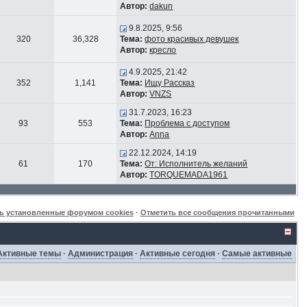
Автор:
dakun
9.8.2025, 9:56
320
36,328
Тема:
фото красивых девушек
Автор:
кресло
4.9.2025, 21:42
352
1,141
Тема:
Ищу Рассказ
Автор:
VNZS
31.7.2023, 16:23
93
553
Тема:
Проблема с доступом
Автор:
Anna
22.12.2024, 14:19
61
170
Тема:
От: Исполнитель желаний
Автор:
TORQUEMADA1961
ь установленные форумом cookies
·
Отметить все сообщения прочитанными
Активные темы
·
Администрация
·
Активные сегодня
·
Самые активные