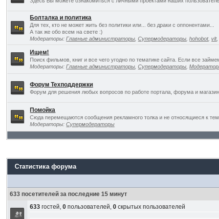
Здесь Вы можете ознакомиться с личными проектами наших пользователе
Болталка и политика
Для тех, кто не может жить без политики или... без драки с оппонентами...
А так же обо всем на свете :)
Модераторы:
Главные администраторы
,
Супермодераторы
,
hohobot
,
vlt
Ищем!
Поиск фильмов, книг и все чего угодно по тематике сайта. Если все займ
Модераторы:
Главные администраторы
,
Супермодераторы
,
Модерато
Форум Техподдержки
Форум для решения любых вопросов по работе портала, форума и магазин
Помойка
Сюда перемещаются сообщения рекламного толка и не относящиеся к темат
Модераторы:
Супермодераторы
Статистика форума
633 посетителей за последние 15 минут
633
гостей,
0
пользователей,
0
скрытых пользователей