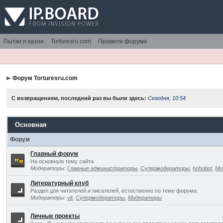
Пытки и казни
Torturesru.com
Правила форума
Форум Torturesru.com
С возвращением, последний раз вы были здесь:
Сегодня, 10:54
Основная
Форум
Главный форум
На основную тему сайта
Модераторы:
Главные администраторы
,
Супермодераторы
,
hohobot
,
Мо
Литературный клуб
Раздел для читателей и писателей, естественно по теме форума.
Модераторы:
vlt
,
Супермодераторы
,
Модераторы
Личные проекты