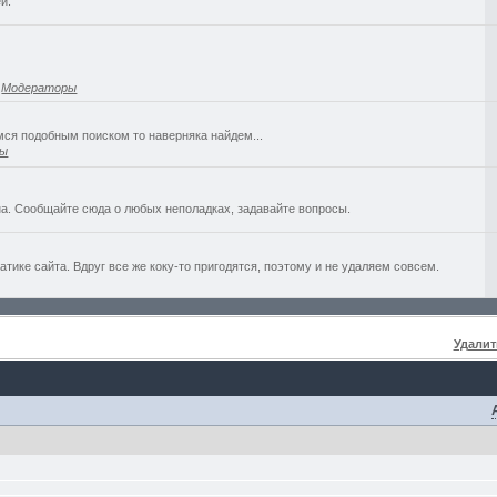
й.
,
Модераторы
емся подобным поиском то наверняка найдем...
ры
а. Сообщайте сюда о любых неполадках, задавайте вопросы.
ике сайта. Вдруг все же коку-то пригодятся, поэтому и не удаляем совсем.
Удалит