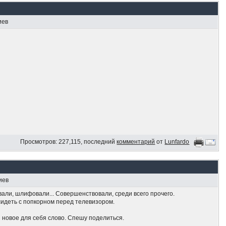
иев
Просмотров: 227,115, последний
комментарий
от
Lunfardo
иев
али, шлифовали... Совершенствовали, среди всего прочего.
 сидеть с попкорном перед телевизором.
ru новое для себя слово. Спешу поделиться.