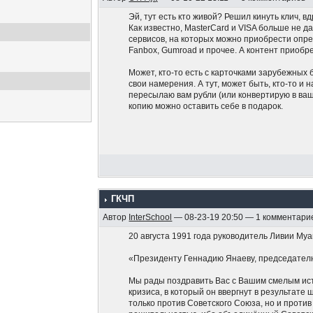
Эй, тут есть кто живой? Решил кинуть клич, вд
Как известно, MasterCard и VISA больше не 
сервисов, на которых можно приобрести опред
Fanbox, Gumroad и прочее. А контент приобре
Может, кто-то есть с карточками зарубежных 
свои намерения. А тут, может быть, кто-то и 
пересылаю вам рубли (или конвертирую в ваш
копию можно оставить себе в подарок.
ГКЧП
Автор
InterSchool
— 08-23-19 20:50 — 1 комментари
20 августа 1991 года руководитель Ливии Му
«Президенту Геннадию Янаеву, председател
Мы рады поздравить Вас с Вашим смелым ист
кризиса, в который он ввергнут в результат
только против Советского Союза, но и проти