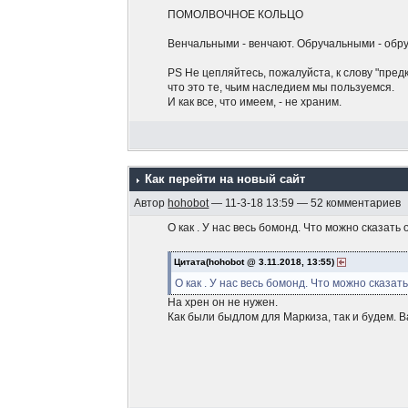
ПОМОЛВОЧНОЕ КОЛЬЦО
Венчальными - венчают. Обручальными - об
PS Не цепляйтесь, пожалуйста, к слову "пред
что это те, чьим наследием мы пользуемся.
И как все, что имеем, - не храним.
Как перейти на новый сайт
Автор
hohobot
— 11-3-18 13:59 — 52 комментариев
О как . У нас весь бомонд. Что можно сказать
Цитата(hohobot @ 3.11.2018, 13:55)
О как . У нас весь бомонд. Что можно сказат
На хрен он не нужен.
Как были быдлом для Маркиза, так и будем. В