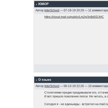
ЮМОР
Автор
InterSchool
— 07-19-19 20:29 — 11 комментар
https://cloud.mail.ru/public/Lm2g/3nBd5DJHC
О языке
Автор
InterSchool
— 06-13-19 22:26 — 10 комментар
Столетиями предки придумывали его, оттачив
И вот пришло поколение пепси. Не читать, а
Сегодня я - не единыжды - встретил на mail.