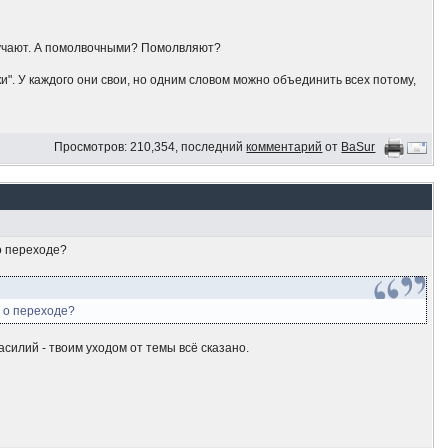
ручают. А помолвочными? Помолвляют?
ки". У каждого они свои, но одним словом можно объединить всех потому,
Просмотров: 210,354, последний
комментарий
от
BaSur
 о переходе?
ь о переходе?
асилий - твоим уходом от темы всё сказано.