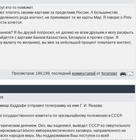
руг кто-то поможет.
дают платить своими картами за пределами России. А большинство
еленного рода контент, не принимают те же карты Мир. Я говорю о Pixiv
сти хочется.
банков? Я бы друзей попросил, но далеко не всем друзьям я могу раскрыть
найдется с картами банков Казахстана, Беларуси и прочих стран. Я
у валюту по желанию), вы мне за небольшой процент покупаете контент,
Просмотров: 199,199, последний
комментарий
от
forsmster
ев
аммар Каддафи отправил телеграмму на имя Г. И. Янаева:
ю государственного комитета по чрезвычайному положению в СССР.
орическим деянием. Оно, мы надеемся, выведет СССР из смертельного
е широкомасштабного империалистического заговора, направленного не
в всех народов мира. Мы поддерживаем Ваш поступок со всей