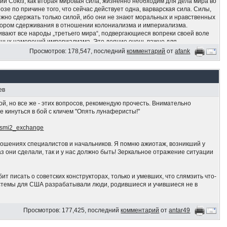
й Союз, как вторая мировая сила, жизненно необходим для дела мира во
озе по причине того, что сейчас действует одна, варварская сила. Силы,
ожно сдержать только силой, ибо они не знают моральных и нравственных
тором сдерживания в отношении колониализма и империализма.
ают все народы „третьего мира“, подвергающиеся вопреки своей воле
тных намерений империализма. Это деяние очень важно для
инства советского гражданина, которое империалисты хотели попрать
Просмотров: 178,547, последний
комментарий
от
afank
тановления единства, столь необходимого для народов и территорий
иалистической Народной Ливийской Арабской Джамахирии крепкой
при каких условиях не поступались. Ливия выступает за обеспечение дела
своих принципов — в отличие от колеблющихся, слабых и алчных. Мы
ев
 вместе с Вами. Да здравствует революционная борьба во имя свободы,
ной, но все же - этих вопросов, рекомендую прочесть. Внимательно
е кинуться в бой с кличем "Опять лунаферисты!"
.n=smi2_exchange
ношениях специалистов и начальников. Я помню ажиотаж, возникший у
 раз они сделали, так и у нас должно быть! Зеркальное отражение ситуации
бит писать о советских конструкторах, только и умевших, что слямзить что-
системы для США разрабатывали люди, родившиеся и учившиеся не в
 попытался показать, что не лаптем щи хлебаю.
Просмотров: 177,425, последний
комментарий
от
antar49