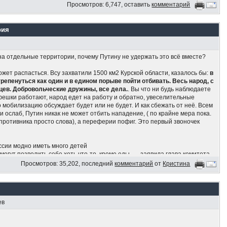
Просмотров: 6,747, оставить
комментарий
рия
а отдельные территории, почему Путину не удержать это всё вместе?
жет распасться. Всу захватили 1500 км2 Курской области, казалось бы:
в
епенуться как один и в едином порыве пойти отбивать. Весь народ, с
цев. Добровольческие дружины, все дела.
. Вы что ни будь наблюдаете
фешки работают, народ едет на работу и обратно, увеселительные
 мобилизацию обсуждает будет или не будет. И как сбежать от неё. Всем
и ослаб, Путин никак не может отбить нападение, ( по крайне мера пока.
ротивника просто слова), а переферии пофиг. Это первый звоночек
ссии модно иметь много детей
могут позволить себе хоть что-то, кроме еды, — заявила глава комитета
станина
Просмотров: 35,202, последний
комментарий
от
Кристина
т приобрести только еду и одежду, но не крупные бытовые приборы. В
 с детьми можно назвать бедными, — заявила Останина на ВЭФ
ев