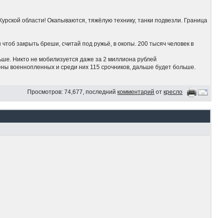
Курской области! Окапываются, тяжёлую технику, танки подвезли. Граница
чтоб закрыть бреши, считай под ружьё, в окопы. 200 тысяч человек в
ьше. Никто не мобилизуется даже за 2 миллиона рублей
ены военнопленных и среди них 115 срочников, дальше будет больше.
 знает куда,побросав хозяйство, даже за Урал. Путин роздал по 10 тысяч
Просмотров: 74,677, последний
комментарий
от
кресло
о уехал!
 против наступления ВСУ
сии и бомбят нефтехраны и НПЗ
асти
о не слышал пока.. ууууу... держитесь там
му что Путин не ответил ядеркой на вторжение украинцев в Рф. Угрозы
аинских оккупантов нет. Люди пропускают украинскую армию, словно