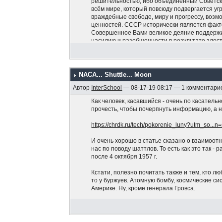
решительностью, ибо объединённый Советски
всём мире, который повсюду подвергается угр
враждебные свободе, миру и прогрессу, возм
ценностей. СССР исторически является фак
Совершенное Вами великое деяние поддержив
насилию и разобщенности в результате злос
возрождения мирового престижа СССР, досто
своими грязными ступнями, а также для восс
СССР. Мы подтверждаем приверженность Соц
исторической дружбе с СССР, которой мы ни 
NACA... Shuttle... Moon
мира, социализма и свободы всех народов и 
Автор
InterSchool
— 08-17-19 08:17 — 1 комментари
подтверждаем, что поддерживаем Вас и стоим
социализма и мира!».
Как человек, касавшийся - очень по касатель
прочесть, чтобы почерпнуть информацию, а н
https://chrdk.ru/tech/pokorenie_luny?utm_so..
И очень хорошо в статье сказано о взаимоот
нас по поводу шаттлов. То есть как это так -
после 4 октября 1957 г.
Кстати, полезно почитать также и тем, кто лю
то у буржуев. Атомную бомбу, космические 
Америке. Ну, кроме генерала Гровса.
PS В заголовке темы нет опечатки. Это я так