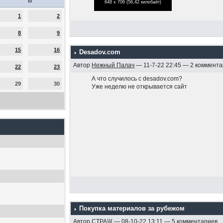
В
648 x 706 (56,42 килобайт)
1
2
8
9
15
16
Desadov.com
Автор
Нежный Палач
— 11-7-22 22:45 — 2 коммент
22
23
А что случилось с desadov.com?
29
30
Уже неделю не открывается сайт
Покупка материалов за рубежом
Автор
CTPA}I{
— 08-10-22 13:11 — 5 комментариев