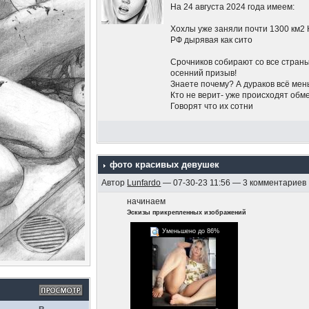
На 24 августа 2024 года имеем:
Хохлы уже заняли почти 1300 км2 
РФ дырявая как сито
Срочников собирают со все страны 
осенний призыв!
Знаете почему? А дураков всё мен
Кто не верит- уже происходят обм
Говорят что их сотни
Жители Курской области бегут хрен
и то не всем, а тем, кто официальн
На курской АЭС провели молебен
фото красивых девушек
Автор
Lunfardo
— 07-30-23 11:56 — 3 комментариев
Беспилотники летают по всей Рос
начинаем
Путин молчит на счёт Курской обл
Эскизы прикрепленных изображений
Это только то, что я слышал.. а чт
Уменьшено до 86%
Нет никаких красных линий, пото
ядеркой это блеф.
Никаких попыток остановить укр
это Пригожин на Москву идёт.