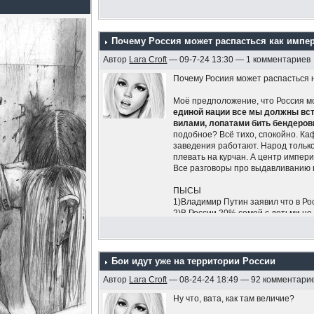
Почему Россия может распасться как импе
Автор
Lara Croft
— 09-7-24 13:30 — 1 комментариев
Почему Росиия может распасться н
Моё предположение, что Россия мо
единой нации все мы должны встр
вилами, лопатами бить бендеров
подобное? Всё тихо, спокойно. Ка
заведения работают. Народ только
плевать на курчан. А центр импери
Все разговоры про выдавливанию п
ПЫСЫ
1)Владимир Путин заявил что в Ро
2)В России 20% семей с детьми не 
Госдумы по защите семьи Нина О
Также 45-60% семей с детьми могу
общей сложности около 70% семей
Бои идут уже на территории России
Автор
Lara Croft
— 08-24-24 18:49 — 92 комментари
Ну что, вата, как там величие?