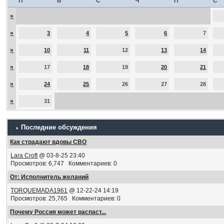
П
В
С
Ч
П
С
»
»
3
4
5
6
7
»
10
11
12
13
14
»
17
18
19
20
21
»
24
25
26
27
28
»
31
Последние обсуждения
Как страдают вдовы СВО
Lara Croft
@ 03-8-25 23:40
Просмотров: 6,747 Комментариев: 0
От: Исполнитель желаний
TORQUEMADA1961
@ 12-22-24 14:19
Просмотров: 25,765 Комментариев: 0
Почему Россия может распаст...