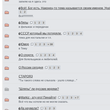
запилю ка я здесь это
Всё!. Бог есть. Наконец-то тема называется своим именем. Ура
1
2
Всё!!!!!!!!!!!!!.
Ляпы
1
2
3
в фильмах и передачах
СССР который мы потеряли.
1
2
3
4
тема для ностальгии и т.п.
Юмор
1
2
3
» 38
в Тему
О спорте.
1
2
3
4
Для болельщиков и любителей.
О России сегодня
1
2
3
СТАРОЯЗ
"Ты такого слова не слыхала - ушло словцо..."
"Шляпы" ли русские моряки?
Markiz - ату его! Пинайте!
1
2
3
» 7
Всё что вы хотели но не могли сказать.
Да неужели?
1
2
3