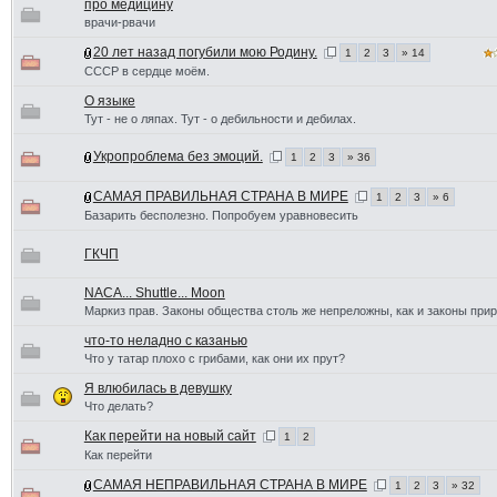
про медицину
врачи-рвачи
20 лет назад погубили мою Родину.
1
2
3
» 14
СССР в сердце моём.
О языке
Тут - не о ляпах. Тут - о дебильности и дебилах.
Укропроблема без эмоций.
1
2
3
» 36
САМАЯ ПРАВИЛЬНАЯ СТРАНА В МИРЕ
1
2
3
» 6
Базарить бесполезно. Попробуем уравновесить
ГКЧП
NACA... Shuttle... Moon
Маркиз прав. Законы общества столь же непреложны, как и законы при
что-то неладно с казанью
Что у татар плохо с грибами, как они их прут?
Я влюбилась в девушку
Что делать?
Как перейти на новый сайт
1
2
Как перейти
САМАЯ НЕПРАВИЛЬНАЯ СТРАНА В МИРЕ
1
2
3
» 32