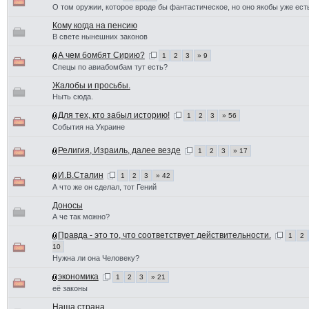
О том оружии, которое вроде бы фантастическое, но оно якобы уже ест
Кому когда на пенсию
В свете нынешних законов
А чем бомбят Сирию?
1
2
3
» 9
Спецы по авиабомбам тут есть?
Жалобы и просьбы.
Ныть сюда.
Для тех, кто забыл историю!
1
2
3
» 56
События на Украине
Религия, Израиль, далее везде
1
2
3
» 17
И.В.Сталин
1
2
3
» 42
А что же он сделал, тот Гений
Доносы
А че так можно?
Правда - это то, что соответствует действительности.
1
2
10
Нужна ли она Человеку?
экономика
1
2
3
» 21
её законы
Наша страна