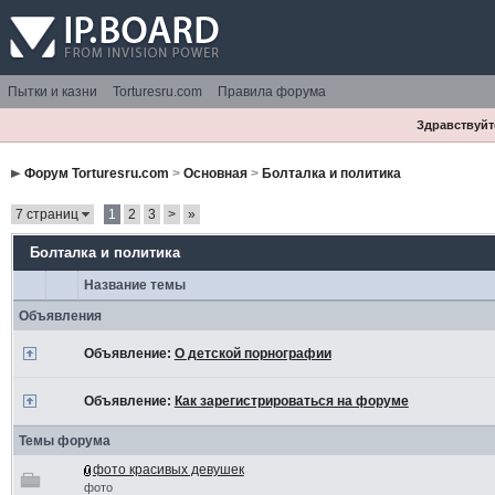
Пытки и казни
Torturesru.com
Правила форума
Здравствуйте
Форум Torturesru.com
>
Основная
>
Болталка и политика
7 страниц
1
2
3
>
»
Болталка и политика
Название темы
Объявления
Объявление:
О детской порнографии
Объявление:
Как зарегистрироваться на форуме
Темы форума
фото красивых девушек
фото