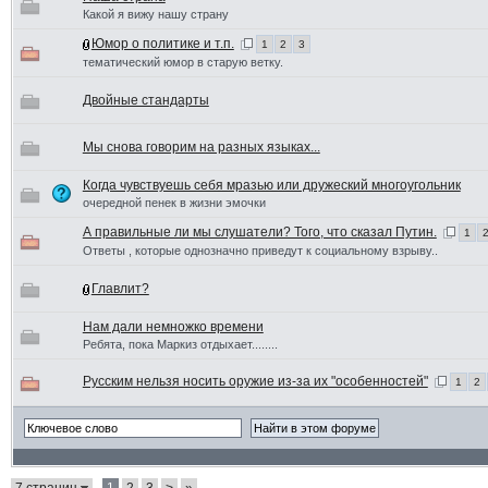
Какой я вижу нашу страну
Юмор о политике и т.п.
1
2
3
тематический юмор в старую ветку.
Двойные стандарты
Мы снова говорим на разных языках...
Когда чувствуешь себя мразью или дружеский многоугольник
очередной пенек в жизни эмочки
А правильные ли мы слушатели? Того, что сказал Путин.
1
Ответы , которые однозначно приведут к социальному взрыву..
Главлит?
Нам дали немножко времени
Ребята, пока Маркиз отдыхает........
Русским нельзя носить оружие из-за их "особенностей"
1
2