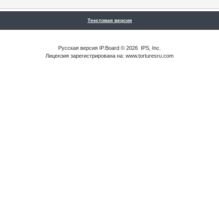
Текстовая версия
Русская версия
IP.Board
© 2026
IPS, Inc
.
Лицензия зарегистрирована на: www.torturesru.com