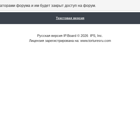
аторами форума и им будет закрыт доступ на форум.
Текстовая версия
Русская версия
IP.Board
© 2026
IPS, Inc
.
Лицензия зарегистрирована на: www.torturesru.com