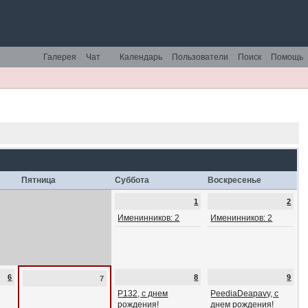
Галерея
Чат
Календарь
Пользователи
Поиск
Помощь
Пятница
Суббота
Воскресенье
1
2
Именинников: 2
Именинников: 2
6
8
9
7
P132, с днем
PeediaDeapavy, с
рождения!
днем рождения!