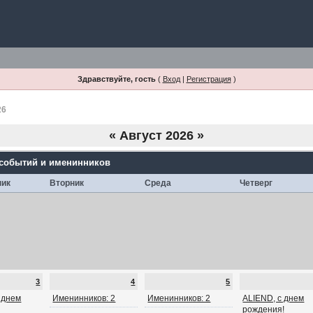
Здравствуйте, гость
(
Вход
|
Регистрация
)
26
«
Август 2026
»
 событий и именинников
ник
Вторник
Среда
Четверг
3
4
5
с днем
Именинников: 2
Именинников: 2
ALIEND, с днем
рождения!