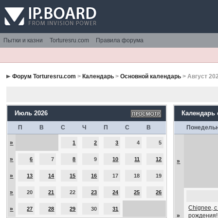
Пытки и казни
Torturesru.com
Правила форума
Форум Torturesru.com
>
Календарь
>
Основной календарь
> Август 20
Июль 2026
Календарь
П
В
С
Ч
П
С
В
Понедель
»
1
2
3
4
5
»
6
7
8
9
10
11
12
»
»
13
14
15
16
17
18
19
»
20
21
22
23
24
25
26
Chignee, 
»
27
28
29
30
31
»
рождения!