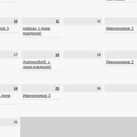
10
11
12
ов: 3
putanas, с днем
Именинников: 2
рождения!
17
18
19
Andrewothef1, с
Именинников: 2
днем рождения!
24
25
26
 с днем
Именинников: 3
31