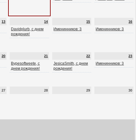
13
14
15
16
Davidplurb, с днем
Именинников: 3
Именинников: 3
рождения!
20
21
22
23
Bypesoftweete, с
JesicaSmith, с днем
Именинников: 3
днем рождения!
рождения!
27
28
29
30