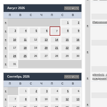
Август 2026
П
В
С
Ч
П
С
В
Именинник
»
1
2
»
3
4
5
6
8
9
»
7
»
10
11
12
13
14
15
16
»
17
18
19
20
21
22
23
»
»
24
25
26
27
28
29
30
»
31
gikrebolz,
Сентябрь 2026
»
рождения!
П
В
С
Ч
П
С
В
»
1
2
3
4
5
6
»
7
8
9
10
11
12
13
»