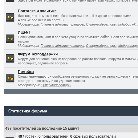
Здесь Вы можете ознакомиться с личными проектами наших пользователе
Болталка и политика
Для тех, кто не может жить без политики или... без драки с оппонентами...
А так же обо всем на свете :)
Модераторы:
Главные администраторы
,
Супермодераторы
,
hohobot
,
vlt
,
Ищем!
Поиск фильмов, книг и все чего угодно по тематике сайта. Если все займ
найдем...
Модераторы:
Главные администраторы
,
Супермодераторы
,
Модератор
Форум Техподдержки
Форум для решения любых вопросов по работе портала, форума и магазин
неполадках, задавайте вопросы.
Помойка
Сюда перемещаются сообщения рекламного толка и не относящиеся к темат
пригодятся, поэтому и не удаляем совсем.
Модераторы:
Супермодераторы
Статистика форума
497 посетителей за последние 15 минут
497
гостей,
0
пользователей,
0
скрытых пользователей