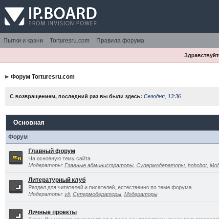
Пытки и казни
Torturesru.com
Правила форума
Здравствуйте
Форум Torturesru.com
С возвращением, последний раз вы были здесь:
Сегодня, 13:36
Основная
Форум
Главный форум
На основную тему сайта
Модераторы:
Главные администраторы
,
Супермодераторы
,
hohobot
,
Мо
Литературный клуб
Раздел для читателей и писателей, естественно по теме форума.
Модераторы:
vlt
,
Супермодераторы
,
Модераторы
Личные проекты