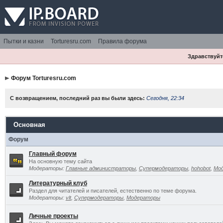
Пытки и казни
Torturesru.com
Правила форума
Здравствуйте
Форум Torturesru.com
С возвращением, последний раз вы были здесь:
Сегодня, 22:34
Основная
Форум
Главный форум
На основную тему сайта
Модераторы:
Главные администраторы
,
Супермодераторы
,
hohobot
,
Мо
Литературный клуб
Раздел для читателей и писателей, естественно по теме форума.
Модераторы:
vlt
,
Супермодераторы
,
Модераторы
Личные проекты