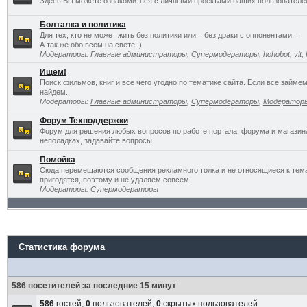
Здесь Вы можете ознакомиться с личными проектами наших пользователе
Болталка и политика
Для тех, кто не может жить без политики или... без драки с оппонентами...
А так же обо всем на свете :)
Модераторы:
Главные администраторы
,
Супермодераторы
,
hohobot
,
vlt
,
Ищем!
Поиск фильмов, книг и все чего угодно по тематике сайта. Если все займ
найдем...
Модераторы:
Главные администраторы
,
Супермодераторы
,
Модератор
Форум Техподдержки
Форум для решения любых вопросов по работе портала, форума и магазин
неполадках, задавайте вопросы.
Помойка
Сюда перемещаются сообщения рекламного толка и не относящиеся к темат
пригодятся, поэтому и не удаляем совсем.
Модераторы:
Супермодераторы
Статистика форума
586 посетителей за последние 15 минут
586
гостей,
0
пользователей,
0
скрытых пользователей