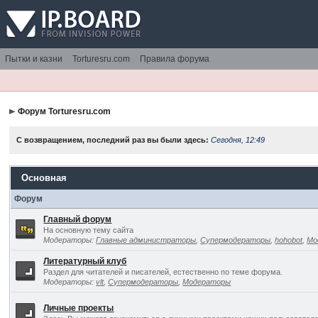
Пытки и казни
Torturesru.com
Правила форума
Форум Torturesru.com
С возвращением, последний раз вы были здесь:
Сегодня, 12:49
Основная
Форум
Главный форум
На основную тему сайта
Модераторы:
Главные администраторы
,
Супермодераторы
,
hohobot
,
Мо
Литературный клуб
Раздел для читателей и писателей, естественно по теме форума.
Модераторы:
vlt
,
Супермодераторы
,
Модераторы
Личные проекты