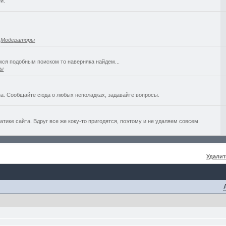
й.
,
Модераторы
емся подобным поиском то наверняка найдем...
ры
а. Сообщайте сюда о любых неполадках, задавайте вопросы.
ике сайта. Вдруг все же коку-то пригодятся, поэтому и не удаляем совсем.
Удалит