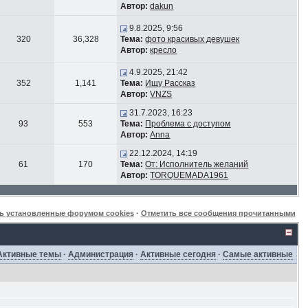
Автор:
dakun
9.8.2025, 9:56
320
36,328
Тема:
фото красивых девушек
Автор:
кресло
4.9.2025, 21:42
352
1,141
Тема:
Ищу Рассказ
Автор:
VNZS
31.7.2023, 16:23
93
553
Тема:
Проблема с доступом
Автор:
Anna
22.12.2024, 14:19
61
170
Тема:
От: Исполнитель желаний
Автор:
TORQUEMADA1961
ь установленные форумом cookies
·
Отметить все сообщения прочитанными
Активные темы
·
Администрация
·
Активные сегодня
·
Самые активные