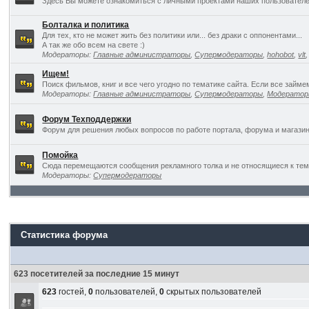
Здесь Вы можете ознакомиться с личными проектами наших пользователе
Болталка и политика
Для тех, кто не может жить без политики или... без драки с оппонентами...
А так же обо всем на свете :)
Модераторы:
Главные администраторы
,
Супермодераторы
,
hohobot
,
vlt
Ищем!
Поиск фильмов, книг и все чего угодно по тематике сайта. Если все займ
Модераторы:
Главные администраторы
,
Супермодераторы
,
Модерато
Форум Техподдержки
Форум для решения любых вопросов по работе портала, форума и магазин
Помойка
Сюда перемещаются сообщения рекламного толка и не относящиеся к темат
Модераторы:
Супермодераторы
Статистика форума
623 посетителей за последние 15 минут
623
гостей,
0
пользователей,
0
скрытых пользователей